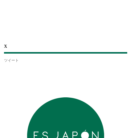
X
ツイート