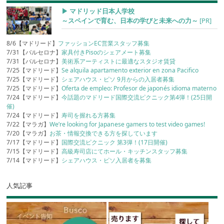
▶︎ マドリッド日本人学校
～スペインで育む、日本の学びと未来への力～
[PR]
8/6【マドリード】
ファッションEC営業スタッフ募集
7/31【バルセロナ】
家具付きPisoのシェアメート募集
7/31【バルセロナ】
美術系アーティストに最適なスタジオ賃貸
7/25【マドリード】
Se alquila apartamento exterior en zona Pacifico
7/25【マドリード】
シェアハウス・ピソ 9月からの入居者募集
7/25【マドリード】
Oferta de empleo: Profesor de japonés idioma materno
7/24【マドリード】
今話題のマドリード国際交流ピクニック第4弾！(25日開
催)
7/24【マドリード】
寿司を握れる方募集
7/22【マラガ】
We’re looking for Japanese gamers to test video games!
7/20【マラガ】
お茶・情報交換できる方を探しています
7/17【マドリード】
国際交流ピクニック 第3弾！(17日開催)
7/15【マドリード】
高級寿司店にてホール・キッチンスタッフ募集
7/14【マドリード】
シェアハウス・ピソ入居者を募集
人気記事