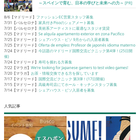
～スペインで育む、日本の学びと未来への力～
[PR]
8/6【マドリード】
ファッションEC営業スタッフ募集
7/31【バルセロナ】
家具付きPisoのシェアメート募集
7/31【バルセロナ】
美術系アーティストに最適なスタジオ賃貸
7/25【マドリード】
Se alquila apartamento exterior en zona Pacifico
7/25【マドリード】
シェアハウス・ピソ 9月からの入居者募集
7/25【マドリード】
Oferta de empleo: Profesor de japonés idioma materno
7/24【マドリード】
今話題のマドリード国際交流ピクニック第4弾！(25日開
催)
7/24【マドリード】
寿司を握れる方募集
7/22【マラガ】
We’re looking for Japanese gamers to test video games!
7/20【マラガ】
お茶・情報交換できる方を探しています
7/17【マドリード】
国際交流ピクニック 第3弾！(17日開催)
7/15【マドリード】
高級寿司店にてホール・キッチンスタッフ募集
7/14【マドリード】
シェアハウス・ピソ入居者を募集
人気記事