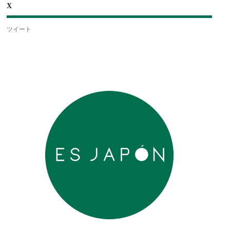
X
ツイート