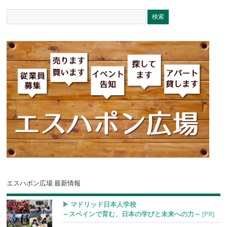
エスハポン広場 最新情報
▶︎ マドリッド日本人学校
～スペインで育む、日本の学びと未来への力～
[PR]