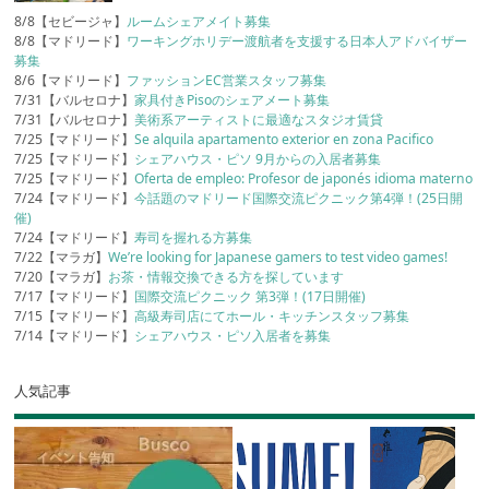
8/8【セビージャ】
ルームシェアメイト募集
8/8【マドリード】
ワーキングホリデー渡航者を支援する日本人アドバイザー
募集
8/6【マドリード】
ファッションEC営業スタッフ募集
7/31【バルセロナ】
家具付きPisoのシェアメート募集
7/31【バルセロナ】
美術系アーティストに最適なスタジオ賃貸
7/25【マドリード】
Se alquila apartamento exterior en zona Pacifico
7/25【マドリード】
シェアハウス・ピソ 9月からの入居者募集
7/25【マドリード】
Oferta de empleo: Profesor de japonés idioma materno
7/24【マドリード】
今話題のマドリード国際交流ピクニック第4弾！(25日開
催)
7/24【マドリード】
寿司を握れる方募集
7/22【マラガ】
We’re looking for Japanese gamers to test video games!
7/20【マラガ】
お茶・情報交換できる方を探しています
7/17【マドリード】
国際交流ピクニック 第3弾！(17日開催)
7/15【マドリード】
高級寿司店にてホール・キッチンスタッフ募集
7/14【マドリード】
シェアハウス・ピソ入居者を募集
人気記事