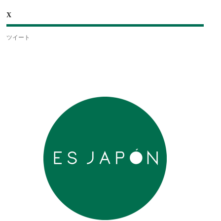
X
ツイート