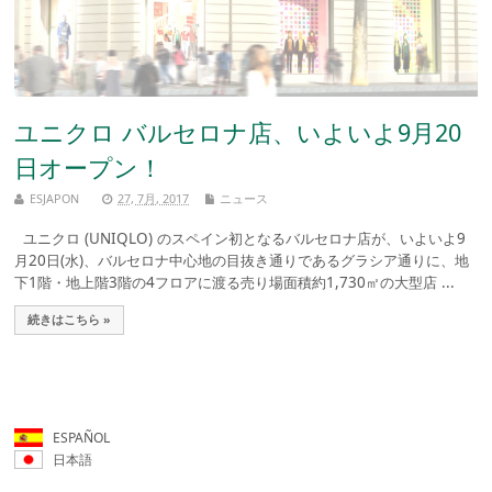
ユニクロ バルセロナ店、いよいよ9月20
日オープン！
ESJAPON
27, 7月, 2017
ニュース
ユニクロ (UNIQLO) のスペイン初となるバルセロナ店が、いよいよ9
月20日(水)、バルセロナ中心地の目抜き通りであるグラシア通りに、地
下1階・地上階3階の4フロアに渡る売り場面積約1,730㎡の大型店 ...
続きはこちら »
ESPAÑOL
日本語