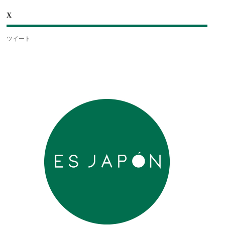
X
ツイート