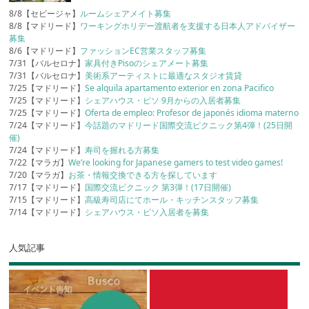
8/8【セビージャ】
ルームシェアメイト募集
8/8【マドリード】
ワーキングホリデー渡航者を支援する日本人アドバイザー
募集
8/6【マドリード】
ファッションEC営業スタッフ募集
7/31【バルセロナ】
家具付きPisoのシェアメート募集
7/31【バルセロナ】
美術系アーティストに最適なスタジオ賃貸
7/25【マドリード】
Se alquila apartamento exterior en zona Pacifico
7/25【マドリード】
シェアハウス・ピソ 9月からの入居者募集
7/25【マドリード】
Oferta de empleo: Profesor de japonés idioma materno
7/24【マドリード】
今話題のマドリード国際交流ピクニック第4弾！(25日開
催)
7/24【マドリード】
寿司を握れる方募集
7/22【マラガ】
We’re looking for Japanese gamers to test video games!
7/20【マラガ】
お茶・情報交換できる方を探しています
7/17【マドリード】
国際交流ピクニック 第3弾！(17日開催)
7/15【マドリード】
高級寿司店にてホール・キッチンスタッフ募集
7/14【マドリード】
シェアハウス・ピソ入居者を募集
人気記事