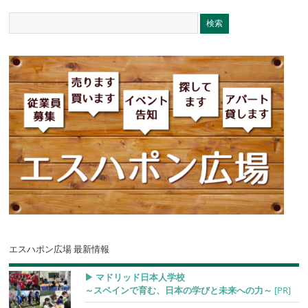
エスハポン広場 最新情報
▶︎ マドリッド日本人学校
～スペインで育む、日本の学びと未来への力～
[PR]