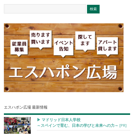
エスハポン広場 最新情報
▶︎ マドリッド日本人学校
～スペインで育む、日本の学びと未来への力～
[PR]