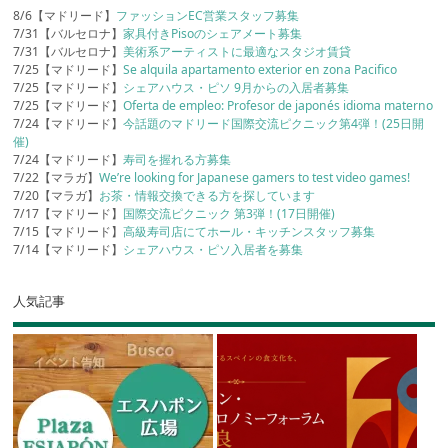
8/6【マドリード】
ファッションEC営業スタッフ募集
7/31【バルセロナ】
家具付きPisoのシェアメート募集
7/31【バルセロナ】
美術系アーティストに最適なスタジオ賃貸
7/25【マドリード】
Se alquila apartamento exterior en zona Pacifico
7/25【マドリード】
シェアハウス・ピソ 9月からの入居者募集
7/25【マドリード】
Oferta de empleo: Profesor de japonés idioma materno
7/24【マドリード】
今話題のマドリード国際交流ピクニック第4弾！(25日開
催)
7/24【マドリード】
寿司を握れる方募集
7/22【マラガ】
We’re looking for Japanese gamers to test video games!
7/20【マラガ】
お茶・情報交換できる方を探しています
7/17【マドリード】
国際交流ピクニック 第3弾！(17日開催)
7/15【マドリード】
高級寿司店にてホール・キッチンスタッフ募集
7/14【マドリード】
シェアハウス・ピソ入居者を募集
人気記事