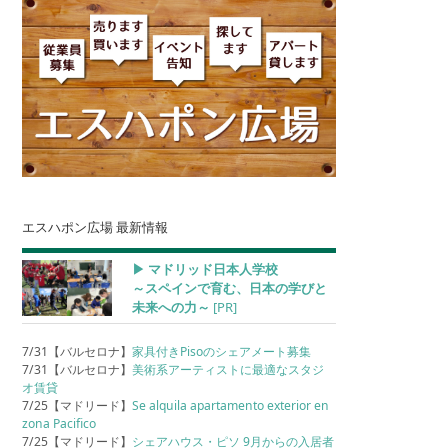
エスハポン広場 最新情報
▶︎ マドリッド日本人学校
～スペインで育む、日本の学びと
未来への力～
[PR]
7/31【バルセロナ】
家具付きPisoのシェアメート募集
7/31【バルセロナ】
美術系アーティストに最適なスタジ
オ賃貸
7/25【マドリード】
Se alquila apartamento exterior en
zona Pacifico
7/25【マドリード】
シェアハウス・ピソ 9月からの入居者