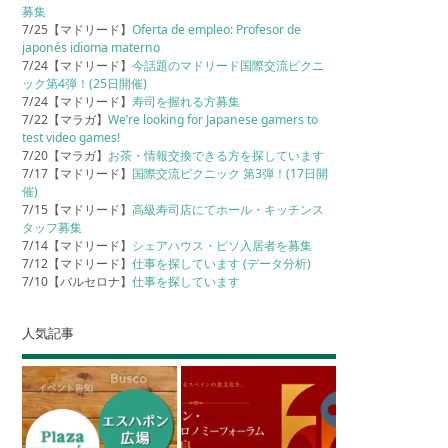
募集
7/25【マドリード】
Oferta de empleo: Profesor de
japonés idioma materno
7/24【マドリード】
今話題のマドリード国際交流ピクニ
ック第4弾！(25日開催)
7/24【マドリード】
寿司を握れる方募集
7/22【マラガ】
We’re looking for Japanese gamers to
test video games!
7/20【マラガ】
お茶・情報交換できる方を探しています
7/17【マドリード】
国際交流ピクニック 第3弾！(17日開
催)
7/15【マドリード】
高級寿司店にてホール・キッチンス
タッフ募集
7/14【マドリード】
シェアハウス・ピソ入居者を募集
7/12【マドリード】
仕事を探しています (データ分析)
7/10【バルセロナ】
仕事を探しています
人気記事