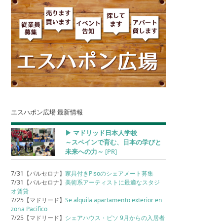
エスハポン広場 最新情報
▶︎ マドリッド日本人学校
～スペインで育む、日本の学びと
未来への力～
[PR]
7/31【バルセロナ】
家具付きPisoのシェアメート募集
7/31【バルセロナ】
美術系アーティストに最適なスタジ
オ賃貸
7/25【マドリード】
Se alquila apartamento exterior en
zona Pacifico
7/25【マドリード】
シェアハウス・ピソ 9月からの入居者