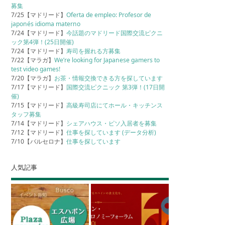
募集
7/25【マドリード】
Oferta de empleo: Profesor de
japonés idioma materno
7/24【マドリード】
今話題のマドリード国際交流ピクニ
ック第4弾！(25日開催)
7/24【マドリード】
寿司を握れる方募集
7/22【マラガ】
We’re looking for Japanese gamers to
test video games!
7/20【マラガ】
お茶・情報交換できる方を探しています
7/17【マドリード】
国際交流ピクニック 第3弾！(17日開
催)
7/15【マドリード】
高級寿司店にてホール・キッチンス
タッフ募集
7/14【マドリード】
シェアハウス・ピソ入居者を募集
7/12【マドリード】
仕事を探しています (データ分析)
7/10【バルセロナ】
仕事を探しています
人気記事