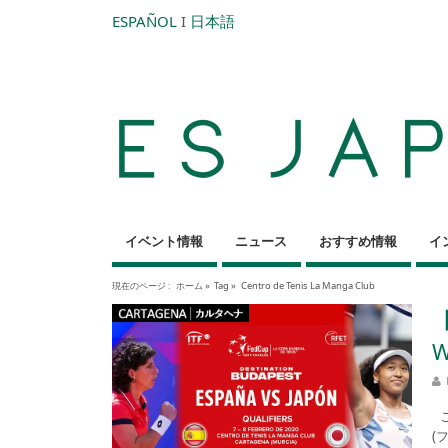
ESPAÑOL
I
日本語
イベント情報
ニュース
おすすめ情報
イ
現在のページ :
ホーム
»
Tag »
Centro de Tenis La Manga Club
W
こ
(