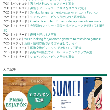
7/31【バルセロナ】
家具付きPisoのシェアメート募集
7/31【バルセロナ】
美術系アーティストに最適なスタジオ賃貸
7/25【マドリード】
Se alquila apartamento exterior en zona Pacifico
7/25【マドリード】
シェアハウス・ピソ 9月からの入居者募集
7/25【マドリード】
Oferta de empleo: Profesor de japonés idioma materno
7/24【マドリード】
今話題のマドリード国際交流ピクニック第4弾！(25日開
催)
7/24【マドリード】
寿司を握れる方募集
7/22【マラガ】
We’re looking for Japanese gamers to test video games!
7/20【マラガ】
お茶・情報交換できる方を探しています
7/17【マドリード】
国際交流ピクニック 第3弾！(17日開催)
7/15【マドリード】
高級寿司店にてホール・キッチンスタッフ募集
7/14【マドリード】
シェアハウス・ピソ入居者を募集
人気記事