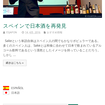
スペインで日本酒を再発見
ESJAPON
14, 4月, 2016
おすすめ情報
Sakeという単語自体はスペイン人の間でもかなりポピュラーである。
多くのスペイン人は、Sakeとは和食に合わせて日本で飲まれているアル
コール飲料であるという漠然としたイメージを持っていることだろう。
しかし ...
続きはこちら »
ESPAÑOL
日本語