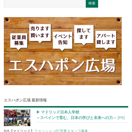
エスハポン広場 最新情報
▶︎ マドリッド日本人学校
～スペインで育む、日本の学びと未来への力～
[PR]
8/6【マドリード】
ファッションEC営業スタッフ募集