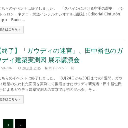
ちらのイベントは終了しました。 「スペインにおける空手の歴史」（シ
トゥロン・ネグロ・武道インテルナシオナル出版社：Editorial Cinturón
gro – Budo ...
続きはこちら »
【終了】「ガウディの迷宮」、田中裕也のガ
ウディ建築実測図 展示講演会
ESJAPON
20, 8月, 2015
終了イベント一覧
ちらのイベントは終了しました。 8月24日から30日までの1週間、ガウ
ィ建築の失われた図面を実測にて復活させたガウディ研究者・田中裕也氏
手によるガウディ建築実測図の東京では初の展示会、そ ...
続きはこちら »
1
2