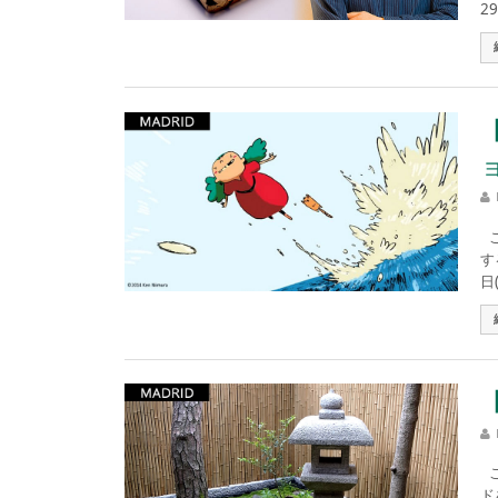
29
こ
す
日
こ
ド