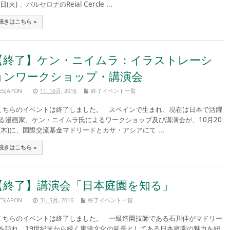
日(火) 、バルセロナのReial Cercle ...
続きはこちら »
【終了】ケン・ニイムラ：イラストレーシ
ョンワークショップ・講演会
ESJAPON
11, 10月, 2016
終了イベント一覧
ちらのイベントは終了しました。 スペインで生まれ、現在は日本で活躍
る漫画家、ケン・ニイムラ氏によるワークショップ及び講演会が、10月20
(木)に、国際交流基金マドリードとカサ・アシアにて ...
続きはこちら »
【終了】講演会「日本庭園を知る」
ESJAPON
31, 5月, 2016
終了イベント一覧
ちらのイベントは終了しました。 一級造園技師である石川佳がマドリー
を訪れ、19世紀末から続く東洋文化の延長としてある日本庭園の魅力を紐