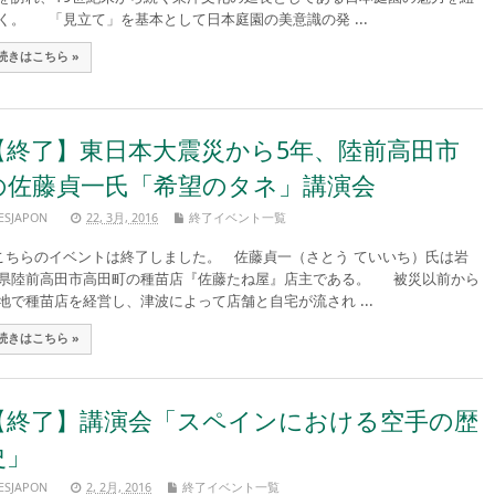
く。 「見立て」を基本として日本庭園の美意識の発 ...
続きはこちら »
【終了】東日本大震災から5年、陸前高田市
の佐藤貞一氏「希望のタネ」講演会
ESJAPON
22, 3月, 2016
終了イベント一覧
ちらのイベントは終了しました。 佐藤貞一（さとう ていいち）氏は岩
県陸前高田市高田町の種苗店『佐藤たね屋』店主である。 被災以前から
地で種苗店を経営し、津波によって店舗と自宅が流され ...
続きはこちら »
【終了】講演会「スペインにおける空手の歴
史」
ESJAPON
2, 2月, 2016
終了イベント一覧