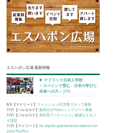
エスハポン広場 最新情報
▶︎ マドリッド日本人学校
～スペインで育む、日本の学びと
未来への力～
[PR]
8/6【マドリード】
ファッションEC営業スタッフ募集
7/31【バルセロナ】
家具付きPisoのシェアメート募集
7/31【バルセロナ】
美術系アーティストに最適なスタジ
オ賃貸
7/25【マドリード】
Se alquila apartamento exterior en
zona Pacifico