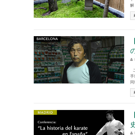
解
こ
手
同