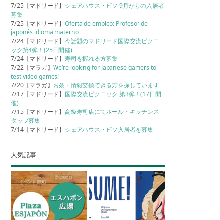
7/25【マドリード】
シェアハウス・ピソ 9月からの入居者
募集
7/25【マドリード】
Oferta de empleo: Profesor de
japonés idioma materno
7/24【マドリード】
今話題のマドリード国際交流ピクニ
ック第4弾！(25日開催)
7/24【マドリード】
寿司を握れる方募集
7/22【マラガ】
We’re looking for Japanese gamers to
test video games!
7/20【マラガ】
お茶・情報交換できる方を探しています
7/17【マドリード】
国際交流ピクニック 第3弾！(17日開
催)
7/15【マドリード】
高級寿司店にてホール・キッチンス
タッフ募集
7/14【マドリード】
シェアハウス・ピソ入居者を募集
人気記事