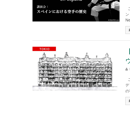
こ
ン
Ne
こ
デ
の