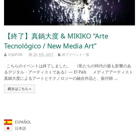
【終了】真鍋大度 & MIKIKO “Arte
Tecnológico / New Media Art”
ESJAPON
29, 9月, 2017
終了イベント一覧
こちらのイベントは終了しました。 《私たちの時代の最も影響のあ
るデジタル・アーティストである》― El País メディアアーティスト
真鍋大度によるアートとテクノロジーの融合作品と、振付師 ...
続きはこちら »
ESPAÑOL
日本語