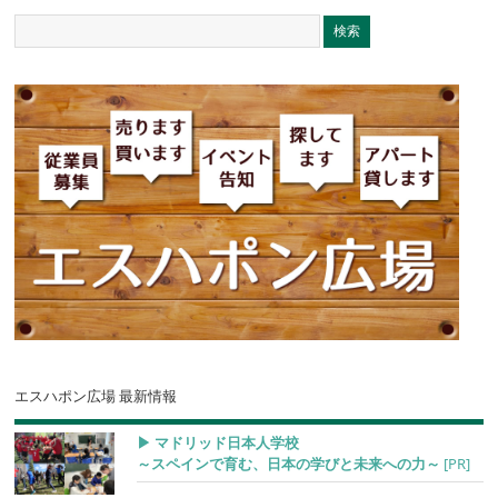
エスハポン広場 最新情報
▶︎ マドリッド日本人学校
～スペインで育む、日本の学びと未来への力～
[PR]