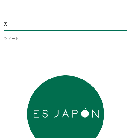
X
ツイート