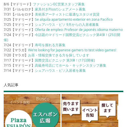
8/6【マドリード】
ファッションEC営業スタッフ募集
7/31【バルセロナ】
家具付きPisoのシェアメート募集
7/31【バルセロナ】
美術系アーティストに最適なスタジオ賃貸
7/25【マドリード】
Se alquila apartamento exterior en zona Pacifico
7/25【マドリード】
シェアハウス・ピソ 9月からの入居者募集
7/25【マドリード】
Oferta de empleo: Profesor de japonés idioma materno
7/24【マドリード】
今話題のマドリード国際交流ピクニック第4弾！(25日開
催)
7/24【マドリード】
寿司を握れる方募集
7/22【マラガ】
We’re looking for Japanese gamers to test video games!
7/20【マラガ】
お茶・情報交換できる方を探しています
7/17【マドリード】
国際交流ピクニック 第3弾！(17日開催)
7/15【マドリード】
高級寿司店にてホール・キッチンスタッフ募集
7/14【マドリード】
シェアハウス・ピソ入居者を募集
人気記事