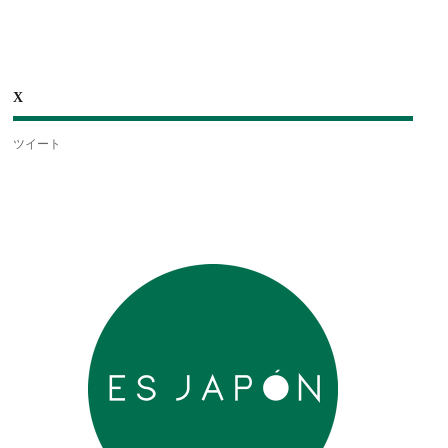
X
ツイート