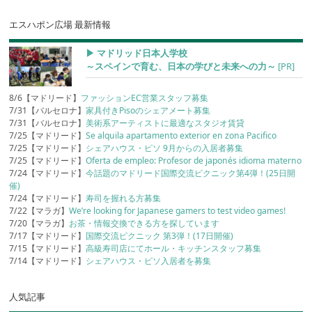
エスハポン広場 最新情報
▶︎ マドリッド日本人学校
～スペインで育む、日本の学びと未来への力～
[PR]
8/6【マドリード】
ファッションEC営業スタッフ募集
7/31【バルセロナ】
家具付きPisoのシェアメート募集
7/31【バルセロナ】
美術系アーティストに最適なスタジオ賃貸
7/25【マドリード】
Se alquila apartamento exterior en zona Pacifico
7/25【マドリード】
シェアハウス・ピソ 9月からの入居者募集
7/25【マドリード】
Oferta de empleo: Profesor de japonés idioma materno
7/24【マドリード】
今話題のマドリード国際交流ピクニック第4弾！(25日開
催)
7/24【マドリード】
寿司を握れる方募集
7/22【マラガ】
We’re looking for Japanese gamers to test video games!
7/20【マラガ】
お茶・情報交換できる方を探しています
7/17【マドリード】
国際交流ピクニック 第3弾！(17日開催)
7/15【マドリード】
高級寿司店にてホール・キッチンスタッフ募集
7/14【マドリード】
シェアハウス・ピソ入居者を募集
人気記事