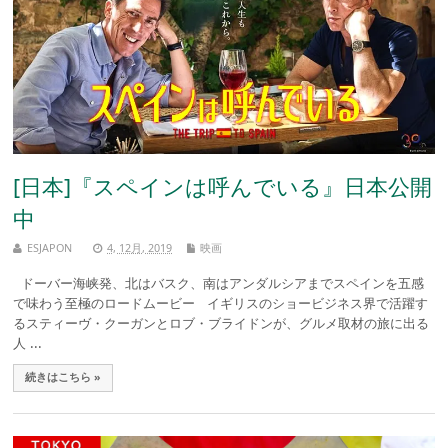
[日本]『スペインは呼んでいる』日本公開
中
ESJAPON
4, 12月, 2019
映画
ドーバー海峡発、北はバスク、南はアンダルシアまでスペインを五感
で味わう至極のロードムービー イギリスのショービジネス界で活躍す
るスティーヴ・クーガンとロブ・ブライドンが、グルメ取材の旅に出る
人 ...
続きはこちら »