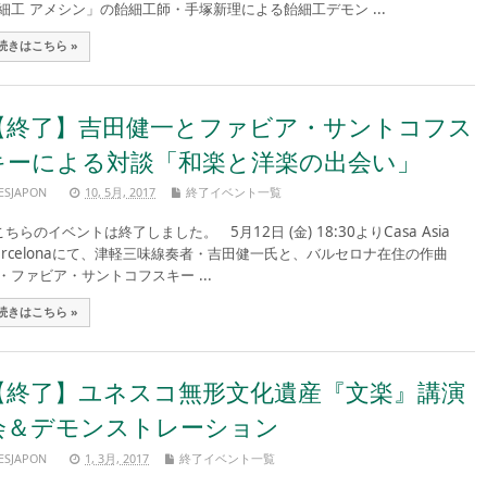
細工 アメシン」の飴細工師・手塚新理による飴細工デモン ...
続きはこちら »
【終了】吉田健一とファビア・サントコフス
キーによる対談「和楽と洋楽の出会い」
ESJAPON
10, 5月, 2017
終了イベント一覧
ちらのイベントは終了しました。 5月12日 (金) 18:30よりCasa Asia
arcelonaにて、津軽三味線奏者・吉田健一氏と、バルセロナ在住の作曲
・ファビア・サントコフスキー ...
続きはこちら »
【終了】ユネスコ無形文化遺産『文楽』講演
会＆デモンストレーション
ESJAPON
1, 3月, 2017
終了イベント一覧