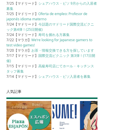
7/25【マドリード】
シェアハウス・ピソ 9月からの入居者
募集
7/25【マドリード】
Oferta de empleo: Profesor de
japonés idioma materno
7/24【マドリード】
今話題のマドリード国際交流ピクニ
ック第4弾！(25日開催)
7/24【マドリード】
寿司を握れる方募集
7/22【マラガ】
We’re looking for Japanese gamers to
test video games!
7/20【マラガ】
お茶・情報交換できる方を探しています
7/17【マドリード】
国際交流ピクニック 第3弾！(17日開
催)
7/15【マドリード】
高級寿司店にてホール・キッチンス
タッフ募集
7/14【マドリード】
シェアハウス・ピソ入居者を募集
人気記事