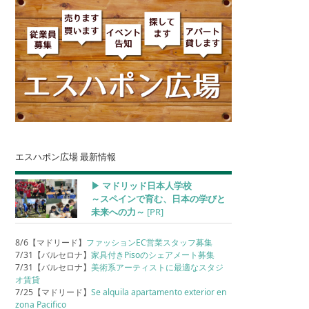
エスハポン広場 最新情報
▶︎ マドリッド日本人学校
～スペインで育む、日本の学びと
未来への力～
[PR]
8/6【マドリード】
ファッションEC営業スタッフ募集
7/31【バルセロナ】
家具付きPisoのシェアメート募集
7/31【バルセロナ】
美術系アーティストに最適なスタジ
オ賃貸
7/25【マドリード】
Se alquila apartamento exterior en
zona Pacifico