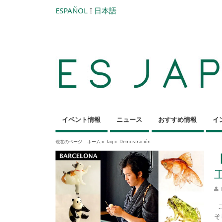
ESPAÑOL
I
日本語
イベント情報
ニュース
おすすめ情報
イ
現在のページ :
ホーム
»
Tag »
Demostración
こ
そ