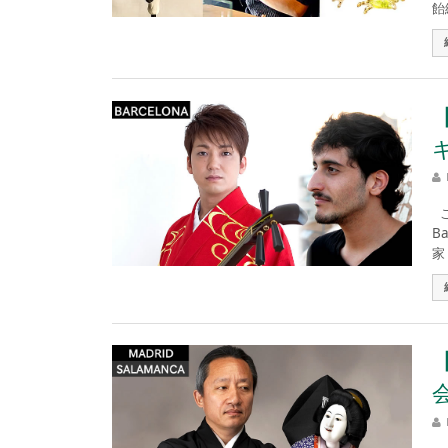
飴
こ
B
家