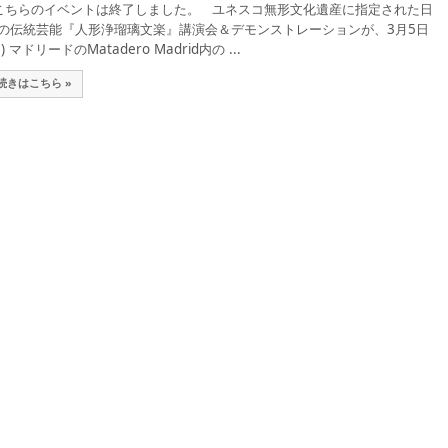
ちらのイベントは終了しました。 ユネスコ無形文化遺産に指定された日
の伝統芸能『人形浄瑠璃文楽』講演会＆デモンストレーションが、3月5日
日) マドリードのMatadero Madrid内の ...
続きはこちら »