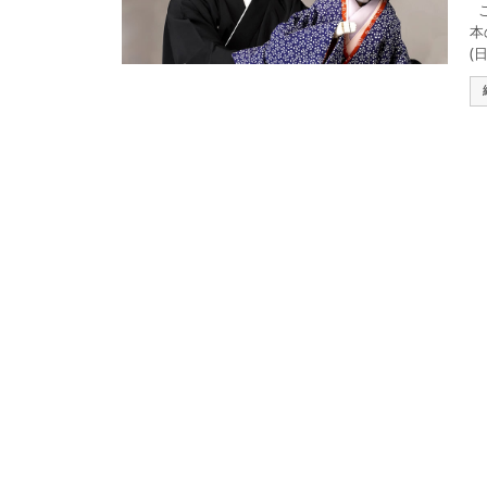
こ
本
(