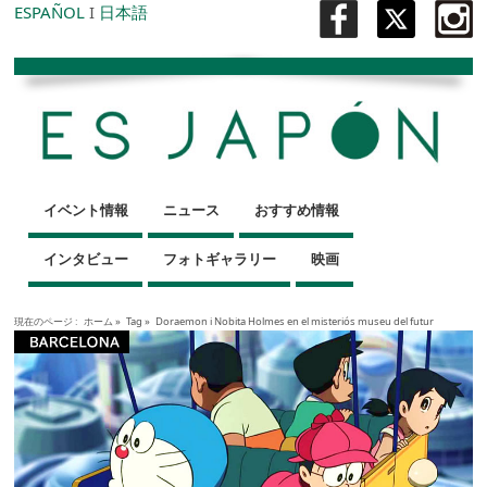
ESPAÑOL
I
日本語
イベント情報
ニュース
おすすめ情報
インタビュー
フォトギャラリー
映画
現在のページ :
ホーム
»
Tag »
Doraemon i Nobita Holmes en el misteriós museu del futur