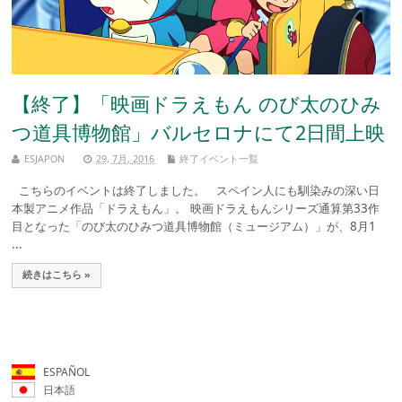
【終了】「映画ドラえもん のび太のひみ
つ道具博物館」バルセロナにて2日間上映
ESJAPON
29, 7月, 2016
終了イベント一覧
こちらのイベントは終了しました。 スペイン人にも馴染みの深い日
本製アニメ作品「ドラえもん」。 映画ドラえもんシリーズ通算第33作
目となった「のび太のひみつ道具博物館（ミュージアム）」が、8月1
...
続きはこちら »
ESPAÑOL
日本語