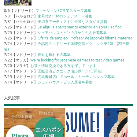
8/6【マドリード】
ファッションEC営業スタッフ募集
7/31【バルセロナ】
家具付きPisoのシェアメート募集
7/31【バルセロナ】
美術系アーティストに最適なスタジオ賃貸
7/25【マドリード】
Se alquila apartamento exterior en zona Pacifico
7/25【マドリード】
シェアハウス・ピソ 9月からの入居者募集
7/25【マドリード】
Oferta de empleo: Profesor de japonés idioma materno
7/24【マドリード】
今話題のマドリード国際交流ピクニック第4弾！(25日開
催)
7/24【マドリード】
寿司を握れる方募集
7/22【マラガ】
We’re looking for Japanese gamers to test video games!
7/20【マラガ】
お茶・情報交換できる方を探しています
7/17【マドリード】
国際交流ピクニック 第3弾！(17日開催)
7/15【マドリード】
高級寿司店にてホール・キッチンスタッフ募集
7/14【マドリード】
シェアハウス・ピソ入居者を募集
人気記事