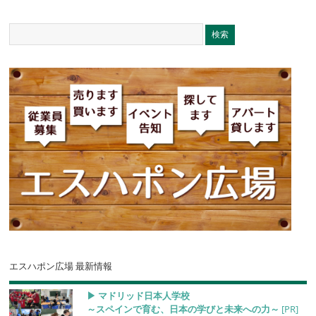
エスハポン広場 最新情報
▶︎ マドリッド日本人学校
～スペインで育む、日本の学びと未来への力～
[PR]