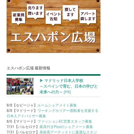
エスハポン広場 最新情報
▶︎ マドリッド日本人学校
～スペインで育む、日本の学びと
未来への力～
[PR]
8/8【セビージャ】
ルームシェアメイト募集
8/8【マドリード】
ワーキングホリデー渡航者を支援する
日本人アドバイザー募集
8/6【マドリード】
ファッションEC営業スタッフ募集
7/31【バルセロナ】
家具付きPisoのシェアメート募集
7/31【バルセロナ】
美術系アーティストに最適なスタジ