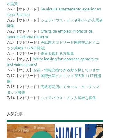
オ賃貸
7/25【マドリード】
Se alquila apartamento exterior en
zona Pacifico
7/25【マドリード】
シェアハウス・ピソ 9月からの入居者
募集
7/25【マドリード】
Oferta de empleo: Profesor de
japonés idioma materno
7/24【マドリード】
今話題のマドリード国際交流ピクニ
ック第4弾！(25日開催)
7/24【マドリード】
寿司を握れる方募集
7/22【マラガ】
We’re looking for Japanese gamers to
test video games!
7/20【マラガ】
お茶・情報交換できる方を探しています
7/17【マドリード】
国際交流ピクニック 第3弾！(17日開
催)
7/15【マドリード】
高級寿司店にてホール・キッチンス
タッフ募集
7/14【マドリード】
シェアハウス・ピソ入居者を募集
人気記事