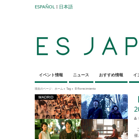
ESPAÑOL
I
日本語
イベント情報
ニュース
おすすめ情報
イ
現在のページ :
ホーム
»
Tag »
El florecimiento
【
こ
催