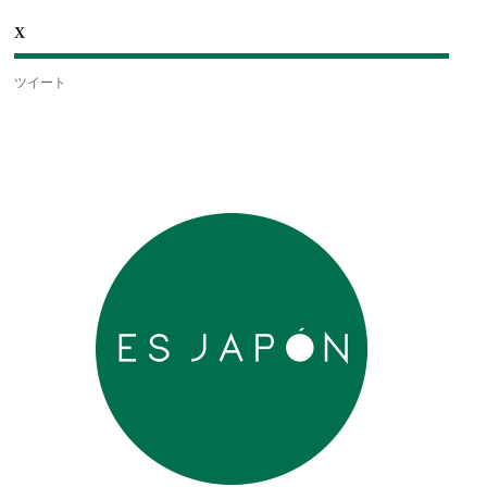
X
ツイート