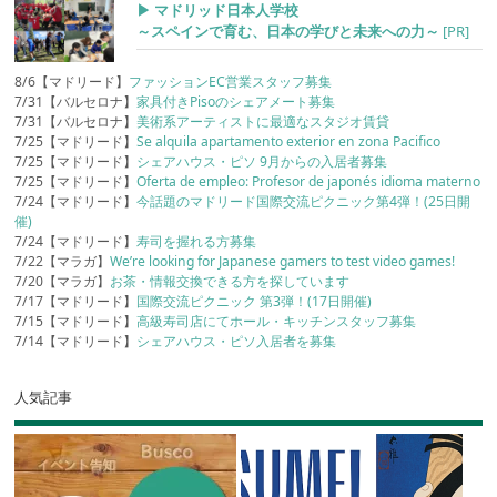
▶︎ マドリッド日本人学校
～スペインで育む、日本の学びと未来への力～
[PR]
8/6【マドリード】
ファッションEC営業スタッフ募集
7/31【バルセロナ】
家具付きPisoのシェアメート募集
7/31【バルセロナ】
美術系アーティストに最適なスタジオ賃貸
7/25【マドリード】
Se alquila apartamento exterior en zona Pacifico
7/25【マドリード】
シェアハウス・ピソ 9月からの入居者募集
7/25【マドリード】
Oferta de empleo: Profesor de japonés idioma materno
7/24【マドリード】
今話題のマドリード国際交流ピクニック第4弾！(25日開
催)
7/24【マドリード】
寿司を握れる方募集
7/22【マラガ】
We’re looking for Japanese gamers to test video games!
7/20【マラガ】
お茶・情報交換できる方を探しています
7/17【マドリード】
国際交流ピクニック 第3弾！(17日開催)
7/15【マドリード】
高級寿司店にてホール・キッチンスタッフ募集
7/14【マドリード】
シェアハウス・ピソ入居者を募集
人気記事