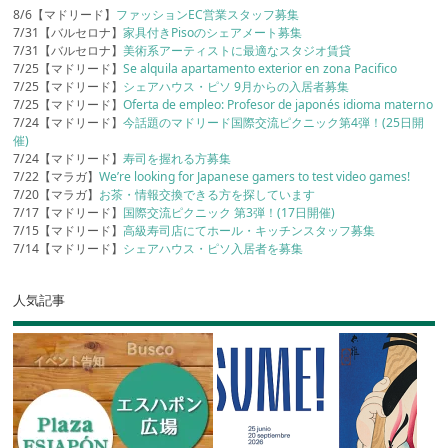
8/6【マドリード】
ファッションEC営業スタッフ募集
7/31【バルセロナ】
家具付きPisoのシェアメート募集
7/31【バルセロナ】
美術系アーティストに最適なスタジオ賃貸
7/25【マドリード】
Se alquila apartamento exterior en zona Pacifico
7/25【マドリード】
シェアハウス・ピソ 9月からの入居者募集
7/25【マドリード】
Oferta de empleo: Profesor de japonés idioma materno
7/24【マドリード】
今話題のマドリード国際交流ピクニック第4弾！(25日開
催)
7/24【マドリード】
寿司を握れる方募集
7/22【マラガ】
We’re looking for Japanese gamers to test video games!
7/20【マラガ】
お茶・情報交換できる方を探しています
7/17【マドリード】
国際交流ピクニック 第3弾！(17日開催)
7/15【マドリード】
高級寿司店にてホール・キッチンスタッフ募集
7/14【マドリード】
シェアハウス・ピソ入居者を募集
人気記事