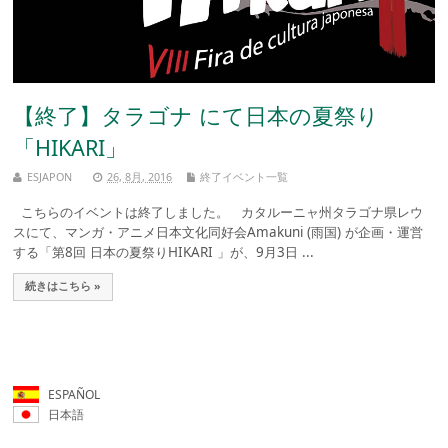
【終了】タラゴナ にて日本の夏祭り
「HIKARI」
ESJAPON
26, 8月, 2016
終了イベント一覧
こちらのイベントは終了しました。 カタルーニャ州タラゴナ県レウ
スにて、マンガ・アニメ日本文化同好会Amakuni (雨国) が企画・運営
する「第8回 日本の夏祭りHIKARI 」が、9月3日 ...
続きはこちら »
ESPAÑOL
日本語