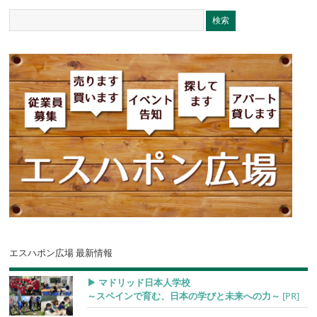
エスハポン広場 最新情報
▶︎ マドリッド日本人学校
～スペインで育む、日本の学びと未来への力～
[PR]