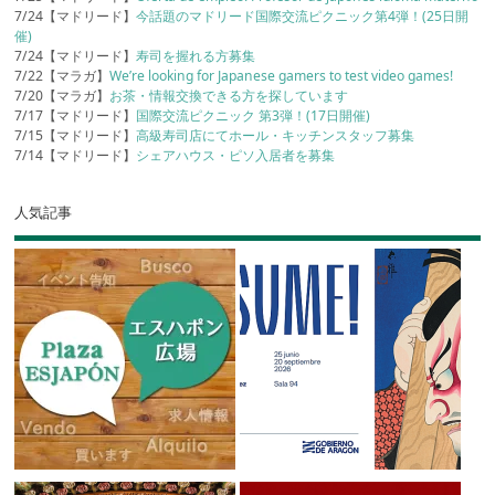
7/24【マドリード】
今話題のマドリード国際交流ピクニック第4弾！(25日開
催)
7/24【マドリード】
寿司を握れる方募集
7/22【マラガ】
We’re looking for Japanese gamers to test video games!
7/20【マラガ】
お茶・情報交換できる方を探しています
7/17【マドリード】
国際交流ピクニック 第3弾！(17日開催)
7/15【マドリード】
高級寿司店にてホール・キッチンスタッフ募集
7/14【マドリード】
シェアハウス・ピソ入居者を募集
人気記事