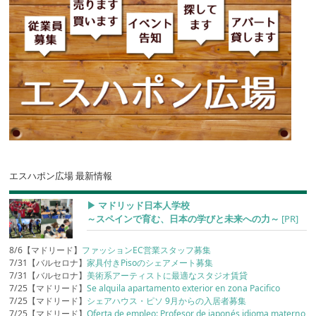
エスハポン広場 最新情報
▶︎ マドリッド日本人学校
～スペインで育む、日本の学びと未来への力～
[PR]
8/6【マドリード】
ファッションEC営業スタッフ募集
7/31【バルセロナ】
家具付きPisoのシェアメート募集
7/31【バルセロナ】
美術系アーティストに最適なスタジオ賃貸
7/25【マドリード】
Se alquila apartamento exterior en zona Pacifico
7/25【マドリード】
シェアハウス・ピソ 9月からの入居者募集
7/25【マドリード】
Oferta de empleo: Profesor de japonés idioma materno