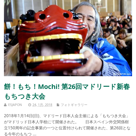
餅！もち！Mochi! 第26回マドリード新春
もちつき大会
ESJAPON
24, 1月, 2018
フォトギャラリー
2018年1月14日(日)、マドリード日本人会主催による「もちつき大会」
がマドリッド日本人学校にて開催された。 日本スペイン外交関係樹
立150周年の記念事業の一つと位置付けられて開催された、第26回とな
る今年のもちつ ...