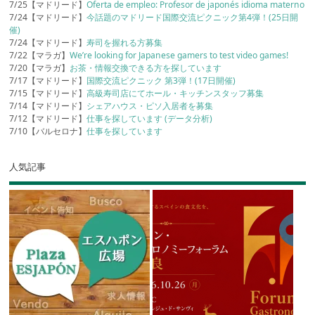
7/25【マドリード】
Oferta de empleo: Profesor de japonés idioma materno
7/24【マドリード】
今話題のマドリード国際交流ピクニック第4弾！(25日開
催)
7/24【マドリード】
寿司を握れる方募集
7/22【マラガ】
We’re looking for Japanese gamers to test video games!
7/20【マラガ】
お茶・情報交換できる方を探しています
7/17【マドリード】
国際交流ピクニック 第3弾！(17日開催)
7/15【マドリード】
高級寿司店にてホール・キッチンスタッフ募集
7/14【マドリード】
シェアハウス・ピソ入居者を募集
7/12【マドリード】
仕事を探しています (データ分析)
7/10【バルセロナ】
仕事を探しています
人気記事