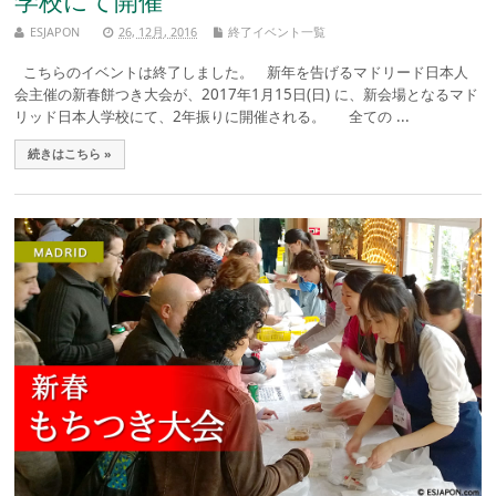
学校にて開催
ESJAPON
26, 12月, 2016
終了イベント一覧
こちらのイベントは終了しました。 新年を告げるマドリード日本人
会主催の新春餅つき大会が、2017年1月15日(日) に、新会場となるマド
リッド日本人学校にて、2年振りに開催される。 全ての ...
続きはこちら »