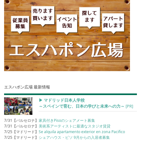
エスハポン広場 最新情報
▶︎ マドリッド日本人学校
～スペインで育む、日本の学びと未来への力～
[PR]
7/31【バルセロナ】
家具付きPisoのシェアメート募集
7/31【バルセロナ】
美術系アーティストに最適なスタジオ賃貸
7/25【マドリード】
Se alquila apartamento exterior en zona Pacifico
7/25【マドリード】
シェアハウス・ピソ 9月からの入居者募集