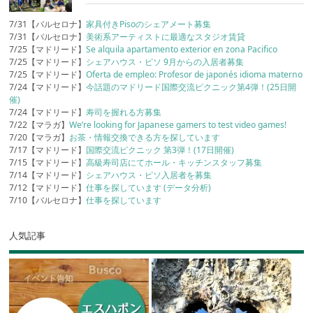
7/31【バルセロナ】
家具付きPisoのシェアメート募集
7/31【バルセロナ】
美術系アーティストに最適なスタジオ賃貸
7/25【マドリード】
Se alquila apartamento exterior en zona Pacifico
7/25【マドリード】
シェアハウス・ピソ 9月からの入居者募集
7/25【マドリード】
Oferta de empleo: Profesor de japonés idioma materno
7/24【マドリード】
今話題のマドリード国際交流ピクニック第4弾！(25日開
催)
7/24【マドリード】
寿司を握れる方募集
7/22【マラガ】
We’re looking for Japanese gamers to test video games!
7/20【マラガ】
お茶・情報交換できる方を探しています
7/17【マドリード】
国際交流ピクニック 第3弾！(17日開催)
7/15【マドリード】
高級寿司店にてホール・キッチンスタッフ募集
7/14【マドリード】
シェアハウス・ピソ入居者を募集
7/12【マドリード】
仕事を探しています (データ分析)
7/10【バルセロナ】
仕事を探しています
人気記事