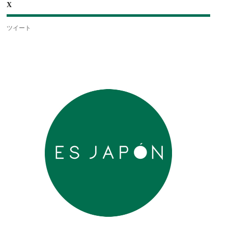
X
ツイート