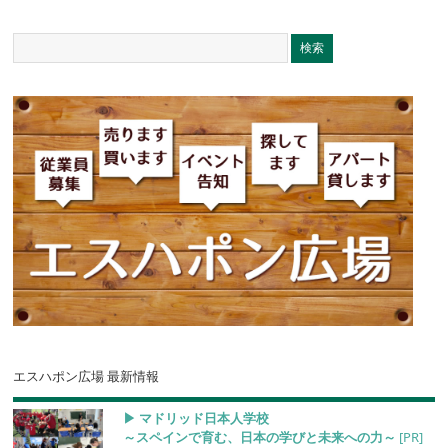
エスハポン広場 最新情報
▶︎ マドリッド日本人学校
～スペインで育む、日本の学びと未来への力～
[PR]