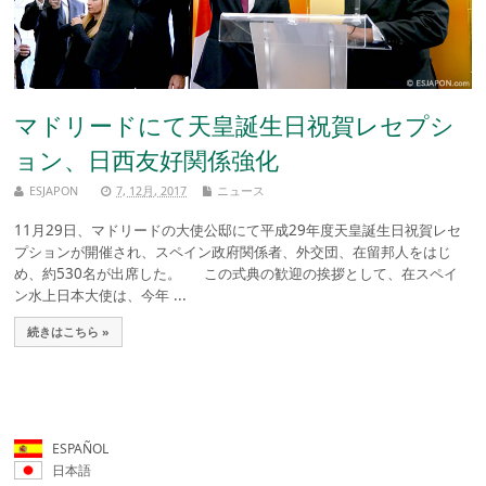
マドリードにて天皇誕生日祝賀レセプシ
ョン、日西友好関係強化
ESJAPON
7, 12月, 2017
ニュース
11月29日、マドリードの大使公邸にて平成29年度天皇誕生日祝賀レセ
プションが開催され、スペイン政府関係者、外交団、在留邦人をはじ
め、約530名が出席した。 この式典の歓迎の挨拶として、在スペイ
ン水上日本大使は、今年 ...
続きはこちら »
ESPAÑOL
日本語