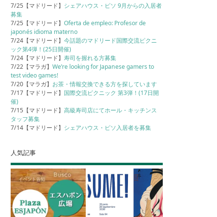
7/25【マドリード】
シェアハウス・ピソ 9月からの入居者
募集
7/25【マドリード】
Oferta de empleo: Profesor de
japonés idioma materno
7/24【マドリード】
今話題のマドリード国際交流ピクニ
ック第4弾！(25日開催)
7/24【マドリード】
寿司を握れる方募集
7/22【マラガ】
We’re looking for Japanese gamers to
test video games!
7/20【マラガ】
お茶・情報交換できる方を探しています
7/17【マドリード】
国際交流ピクニック 第3弾！(17日開
催)
7/15【マドリード】
高級寿司店にてホール・キッチンス
タッフ募集
7/14【マドリード】
シェアハウス・ピソ入居者を募集
人気記事