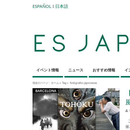
ESPAÑOL
I
日本語
イベント情報
ニュース
おすすめ情報
イ
現在のページ :
ホーム
»
Tag »
fotógrafos japoneses
こ
催