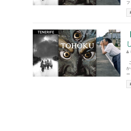
フ
こ
か
ー