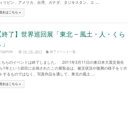
ィリピン、アメリカ、台湾、カナダ、タジキスタン、エ ...
続きはこちら »
【終了】世界巡回展「東北 − 風土・人・くら
し」
ESJAPON
19, 1月, 2017
終了イベント一覧
ちらのイベントは終了しました。 2011年3月11日の東日本大震災発生
ら1年という節目に企画されたこの展覧会は、被災状況や復興の様子をリポ
トするものではなく、写真作品を通して、東北の風土 ...
続きはこちら »