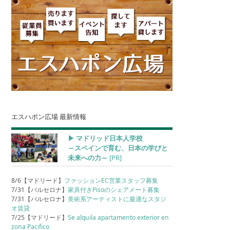
エスハポン広場 最新情報
▶︎ マドリッド日本人学校
～スペインで育む、日本の学びと
未来への力～
[PR]
8/6【マドリード】
ファッションEC営業スタッフ募集
7/31【バルセロナ】
家具付きPisoのシェアメート募集
7/31【バルセロナ】
美術系アーティストに最適なスタジ
オ賃貸
7/25【マドリード】
Se alquila apartamento exterior en
zona Pacifico