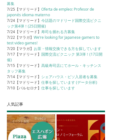
募集
7/25【マドリード】
Oferta de empleo: Profesor de
japonés idioma materno
7/24【マドリード】
今話題のマドリード国際交流ピクニ
ック第4弾！(25日開催)
7/24【マドリード】
寿司を握れる方募集
7/22【マラガ】
We’re looking for Japanese gamers to
test video games!
7/20【マラガ】
お茶・情報交換できる方を探しています
7/17【マドリード】
国際交流ピクニック 第3弾！(17日開
催)
7/15【マドリード】
高級寿司店にてホール・キッチンス
タッフ募集
7/14【マドリード】
シェアハウス・ピソ入居者を募集
7/12【マドリード】
仕事を探しています (データ分析)
7/10【バルセロナ】
仕事を探しています
人気記事