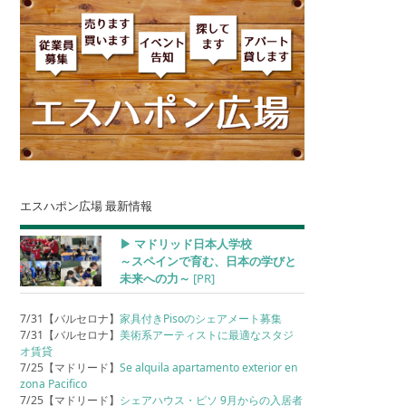
エスハポン広場 最新情報
▶︎ マドリッド日本人学校
～スペインで育む、日本の学びと
未来への力～
[PR]
7/31【バルセロナ】
家具付きPisoのシェアメート募集
7/31【バルセロナ】
美術系アーティストに最適なスタジ
オ賃貸
7/25【マドリード】
Se alquila apartamento exterior en
zona Pacifico
7/25【マドリード】
シェアハウス・ピソ 9月からの入居者