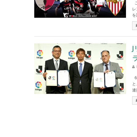
こ
レ
を
6
と
連