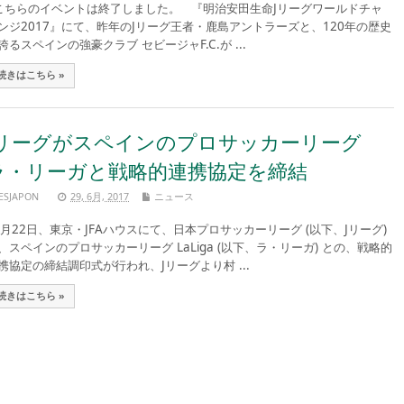
ちらのイベントは終了しました。 『明治安田生命Jリーグワールドチャ
ンジ2017』にて、昨年のJリーグ王者・鹿島アントラーズと、120年の歴史
誇るスペインの強豪クラブ セビージャF.C.が ...
続きはこちら »
Jリーグがスペインのプロサッカーリーグ
ラ・リーガと戦略的連携協定を締結
ESJAPON
29, 6月, 2017
ニュース
月22日、東京・JFAハウスにて、日本プロサッカーリーグ (以下、Jリーグ)
、スペインのプロサッカーリーグ LaLiga (以下、ラ・リーガ) との、戦略的
携協定の締結調印式が行われ、Jリーグより村 ...
続きはこちら »