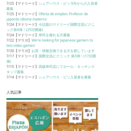
7/25【マドリード】
シェアハウス・ピソ 9月からの入居者
募集
7/25【マドリード】
Oferta de empleo: Profesor de
japonés idioma materno
7/24【マドリード】
今話題のマドリード国際交流ピクニ
ック第4弾！(25日開催)
7/24【マドリード】
寿司を握れる方募集
7/22【マラガ】
We’re looking for Japanese gamers to
test video games!
7/20【マラガ】
お茶・情報交換できる方を探しています
7/17【マドリード】
国際交流ピクニック 第3弾！(17日開
催)
7/15【マドリード】
高級寿司店にてホール・キッチンス
タッフ募集
7/14【マドリード】
シェアハウス・ピソ入居者を募集
人気記事