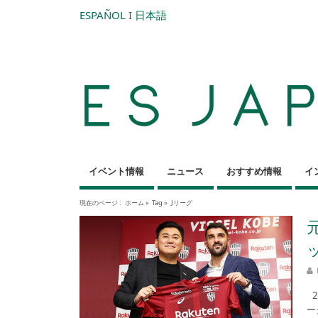
ESPAÑOL
I
日本語
イベント情報
ニュース
おすすめ情報
イ
現在のページ :
ホーム
»
Tag »
Jリーグ
2
ー