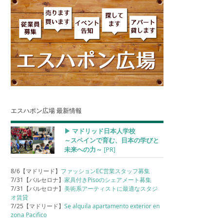
エスハポン広場 最新情報
▶︎ マドリッド日本人学校
～スペインで育む、日本の学びと
未来への力～
[PR]
8/6【マドリード】
ファッションEC営業スタッフ募集
7/31【バルセロナ】
家具付きPisoのシェアメート募集
7/31【バルセロナ】
美術系アーティストに最適なスタジ
オ賃貸
7/25【マドリード】
Se alquila apartamento exterior en
zona Pacifico