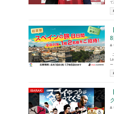
て
こ
L
ー