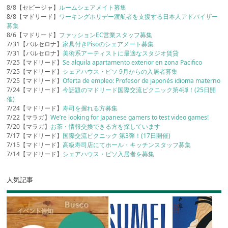
8/8【セビージャ】
ルームシェアメイト募集
8/8【マドリード】
ワーキングホリデー渡航者を支援する日本人アドバイザー
募集
8/6【マドリード】
ファッションEC営業スタッフ募集
7/31【バルセロナ】
家具付きPisoのシェアメート募集
7/31【バルセロナ】
美術系アーティストに最適なスタジオ賃貸
7/25【マドリード】
Se alquila apartamento exterior en zona Pacifico
7/25【マドリード】
シェアハウス・ピソ 9月からの入居者募集
7/25【マドリード】
Oferta de empleo: Profesor de japonés idioma materno
7/24【マドリード】
今話題のマドリード国際交流ピクニック第4弾！(25日開
催)
7/24【マドリード】
寿司を握れる方募集
7/22【マラガ】
We’re looking for Japanese gamers to test video games!
7/20【マラガ】
お茶・情報交換できる方を探しています
7/17【マドリード】
国際交流ピクニック 第3弾！(17日開催)
7/15【マドリード】
高級寿司店にてホール・キッチンスタッフ募集
7/14【マドリード】
シェアハウス・ピソ入居者を募集
人気記事