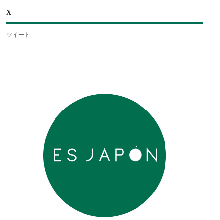
X
ツイート