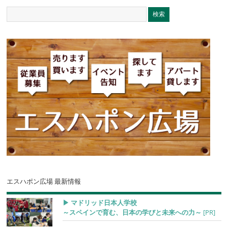
エスハポン広場 最新情報
▶︎ マドリッド日本人学校
～スペインで育む、日本の学びと未来への力～
[PR]