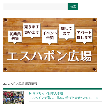
エスハポン広場 最新情報
▶︎ マドリッド日本人学校
～スペインで育む、日本の学びと未来への力～
[PR]