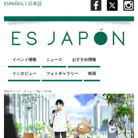
ESPAÑOL
I
日本語
イベント情報
ニュース
おすすめ情報
インタビュー
フォトギャラリー
映画
現在のページ :
ホーム
»
Tag »
Josee