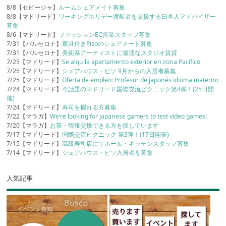
8/8【セビージャ】
ルームシェアメイト募集
8/8【マドリード】
ワーキングホリデー渡航者を支援する日本人アドバイザー
募集
8/6【マドリード】
ファッションEC営業スタッフ募集
7/31【バルセロナ】
家具付きPisoのシェアメート募集
7/31【バルセロナ】
美術系アーティストに最適なスタジオ賃貸
7/25【マドリード】
Se alquila apartamento exterior en zona Pacifico
7/25【マドリード】
シェアハウス・ピソ 9月からの入居者募集
7/25【マドリード】
Oferta de empleo: Profesor de japonés idioma materno
7/24【マドリード】
今話題のマドリード国際交流ピクニック第4弾！(25日開
催)
7/24【マドリード】
寿司を握れる方募集
7/22【マラガ】
We’re looking for Japanese gamers to test video games!
7/20【マラガ】
お茶・情報交換できる方を探しています
7/17【マドリード】
国際交流ピクニック 第3弾！(17日開催)
7/15【マドリード】
高級寿司店にてホール・キッチンスタッフ募集
7/14【マドリード】
シェアハウス・ピソ入居者を募集
人気記事