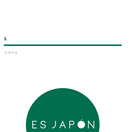
X
ツイート