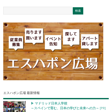
エスハポン広場 最新情報
▶︎ マドリッド日本人学校
～スペインで育む、日本の学びと未来への力～
[PR]