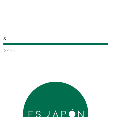
X
ツイート