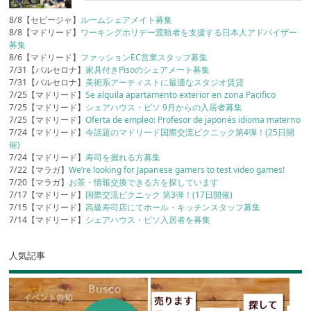
8/8【セビージャ】
ルームシェアメイト募集
8/8【マドリード】
ワーキングホリデー渡航者を支援する日本人アドバイザー
募集
8/6【マドリード】
ファッションEC営業スタッフ募集
7/31【バルセロナ】
家具付きPisoのシェアメート募集
7/31【バルセロナ】
美術系アーティストに最適なスタジオ賃貸
7/25【マドリード】
Se alquila apartamento exterior en zona Pacifico
7/25【マドリード】
シェアハウス・ピソ 9月からの入居者募集
7/25【マドリード】
Oferta de empleo: Profesor de japonés idioma materno
7/24【マドリード】
今話題のマドリード国際交流ピクニック第4弾！(25日開
催)
7/24【マドリード】
寿司を握れる方募集
7/22【マラガ】
We’re looking for Japanese gamers to test video games!
7/20【マラガ】
お茶・情報交換できる方を探しています
7/17【マドリード】
国際交流ピクニック 第3弾！(17日開催)
7/15【マドリード】
高級寿司店にてホール・キッチンスタッフ募集
7/14【マドリード】
シェアハウス・ピソ入居者を募集
人気記事