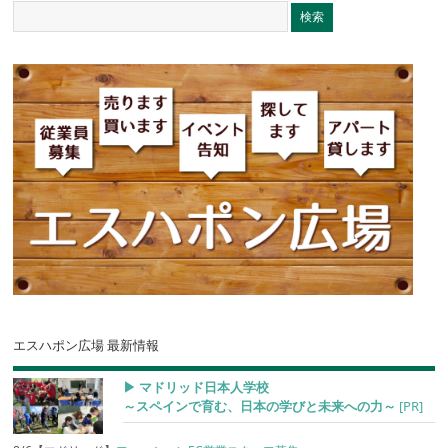
エスハポン広場 最新情報
▶︎ マドリッド日本人学校
～スペインで育む、日本の学びと未来への力～
[PR]