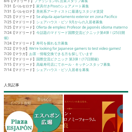
8/6【マドリード】
ファッションEC営業スタッフ募集
7/31【バルセロナ】
家具付きPisoのシェアメート募集
7/31【バルセロナ】
美術系アーティストに最適なスタジオ賃貸
7/25【マドリード】
Se alquila apartamento exterior en zona Pacifico
7/25【マドリード】
シェアハウス・ピソ 9月からの入居者募集
7/25【マドリード】
Oferta de empleo: Profesor de japonés idioma materno
7/24【マドリード】
今話題のマドリード国際交流ピクニック第4弾！(25日開
催)
7/24【マドリード】
寿司を握れる方募集
7/22【マラガ】
We’re looking for Japanese gamers to test video games!
7/20【マラガ】
お茶・情報交換できる方を探しています
7/17【マドリード】
国際交流ピクニック 第3弾！(17日開催)
7/15【マドリード】
高級寿司店にてホール・キッチンスタッフ募集
7/14【マドリード】
シェアハウス・ピソ入居者を募集
人気記事