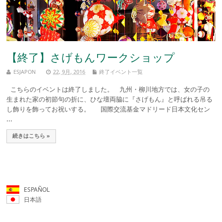
【終了】さげもんワークショップ
ESJAPON
22, 9月, 2016
終了イベント一覧
こちらのイベントは終了しました。 九州・柳川地方では、女の子の
生まれた家の初節句の折に、ひな壇両脇に『さげもん』と呼ばれる吊る
し飾りを飾ってお祝いする。 国際交流基金マドリード日本文化セン
...
続きはこちら »
ESPAÑOL
日本語