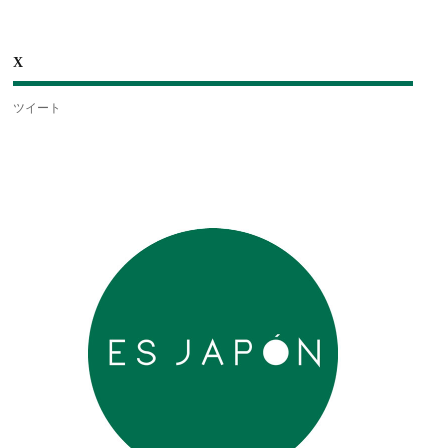
X
ツイート