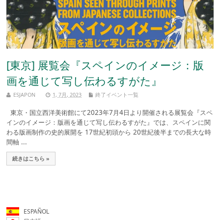
[東京] 展覧会『スペインのイメージ：版
画を通じて写し伝わるすがた』
ESJAPON
1, 7月, 2023
終了イベント一覧
東京・国立西洋美術館にて2023年7月4日より開催される展覧会『スペ
インのイメージ：版画を通じて写し伝わるすがた』では、スペインに関
わる版画制作の史的展開を 17世紀初頭から 20世紀後半までの長大な時
間軸 ...
続きはこちら »
ESPAÑOL