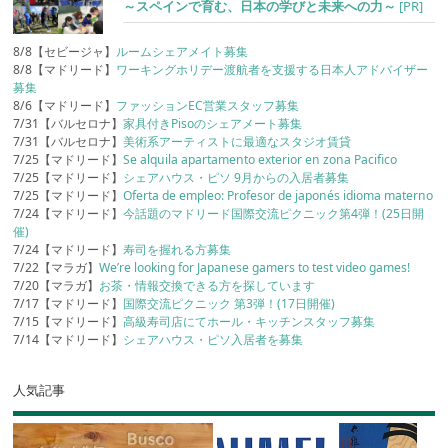
～スペインで育む、日本の学びと未来への力～
[PR]
8/8【セビージャ】
ルームシェアメイト募集
8/8【マドリード】
ワーキングホリデー渡航者を支援する日本人アドバイザー
募集
8/6【マドリード】
ファッションEC営業スタッフ募集
7/31【バルセロナ】
家具付きPisoのシェアメート募集
7/31【バルセロナ】
美術系アーティストに最適なスタジオ賃貸
7/25【マドリード】
Se alquila apartamento exterior en zona Pacifico
7/25【マドリード】
シェアハウス・ピソ 9月からの入居者募集
7/25【マドリード】
Oferta de empleo: Profesor de japonés idioma materno
7/24【マドリード】
今話題のマドリード国際交流ピクニック第4弾！(25日開
催)
7/24【マドリード】
寿司を握れる方募集
7/22【マラガ】
We’re looking for Japanese gamers to test video games!
7/20【マラガ】
お茶・情報交換できる方を探しています
7/17【マドリード】
国際交流ピクニック 第3弾！(17日開催)
7/15【マドリード】
高級寿司店にてホール・キッチンスタッフ募集
7/14【マドリード】
シェアハウス・ピソ入居者を募集
人気記事