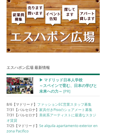
エスハポン広場 最新情報
▶︎ マドリッド日本人学校
～スペインで育む、日本の学びと
未来への力～
[PR]
8/6【マドリード】
ファッションEC営業スタッフ募集
7/31【バルセロナ】
家具付きPisoのシェアメート募集
7/31【バルセロナ】
美術系アーティストに最適なスタジ
オ賃貸
7/25【マドリード】
Se alquila apartamento exterior en
zona Pacifico