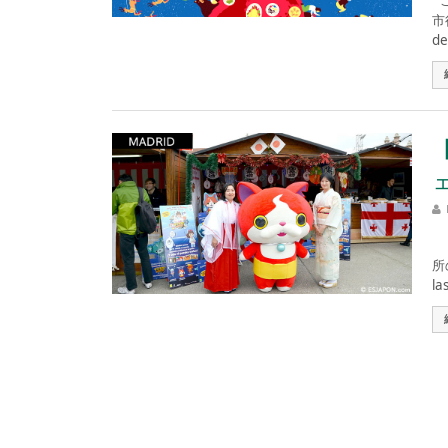
こ
市
de
こ
所
las