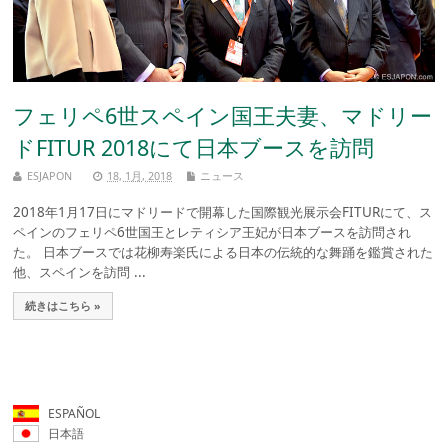
フェリペ6世スペイン国王夫妻、マドリー
ドFITUR 2018にて日本ブースを訪問
ESJAPON
18, 1月, 2018
ニュース
2018年1月17日にマドリードで開幕した国際観光展示会FITURにて、ス
ペインのフェリペ6世国王とレティシア王妃が日本ブースを訪問され
た。 日本ブースでは花柳寿楽氏による日本の伝統的な舞踊を鑑賞された
他、スペインを訪問 ...
続きはこちら »
ESPAÑOL
日本語