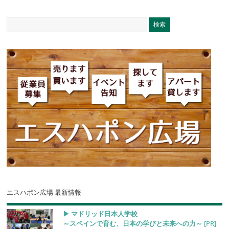
エスハポン広場 最新情報
▶︎ マドリッド日本人学校
～スペインで育む、日本の学びと未来への力～
[PR]