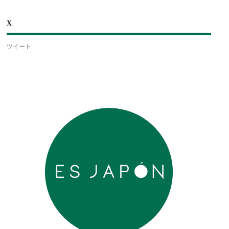
X
ツイート