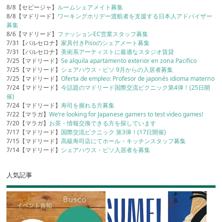
8/8【セビージャ】
ルームシェアメイト募集
8/8【マドリード】
ワーキングホリデー渡航者を支援する日本人アドバイザー
募集
8/6【マドリード】
ファッションEC営業スタッフ募集
7/31【バルセロナ】
家具付きPisoのシェアメート募集
7/31【バルセロナ】
美術系アーティストに最適なスタジオ賃貸
7/25【マドリード】
Se alquila apartamento exterior en zona Pacifico
7/25【マドリード】
シェアハウス・ピソ 9月からの入居者募集
7/25【マドリード】
Oferta de empleo: Profesor de japonés idioma materno
7/24【マドリード】
今話題のマドリード国際交流ピクニック第4弾！(25日開
催)
7/24【マドリード】
寿司を握れる方募集
7/22【マラガ】
We’re looking for Japanese gamers to test video games!
7/20【マラガ】
お茶・情報交換できる方を探しています
7/17【マドリード】
国際交流ピクニック 第3弾！(17日開催)
7/15【マドリード】
高級寿司店にてホール・キッチンスタッフ募集
7/14【マドリード】
シェアハウス・ピソ入居者を募集
人気記事