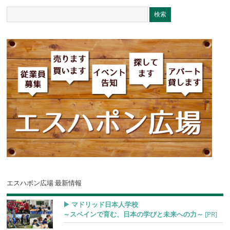
エスハポン広場 最新情報
▶︎ マドリッド日本人学校
～スペインで育む、日本の学びと未来への力～
[PR]