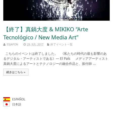
【終了】真鍋大度 & MIKIKO “Arte
Tecnológico / New Media Art”
ESJAPON
29, 9月, 2017
終了イベント一覧
こちらのイベントは終了しました。 《私たちの時代の最も影響のあ
るデジタル・アーティストである》― El País メディアアーティスト
真鍋大度によるアートとテクノロジーの融合作品と、振付師 ...
続きはこちら »
ESPAÑOL
日本語