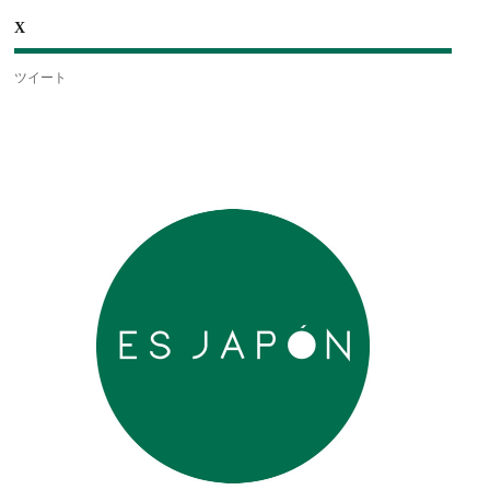
X
ツイート