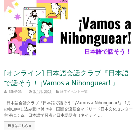
[オンライン] 日本語会話クラブ『日本語
で話そう！ ¡Vamos a Nihonguear! 』
ESJAPON
3, 1月, 2025
終了イベント一覧
日本語会話クラブ『日本語で話そう！¡Vamos a Nihonguear!』 1月
の参加申し込み受け付け中 国際交流基金マドリード日本文化センター
主催による、日本語学習者と日本語話者（ネイティ ...
続きはこちら »