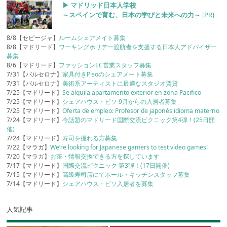
▶︎ マドリッド日本人学校
～スペインで育む、日本の学びと未来への力～
[PR]
8/8【セビージャ】
ルームシェアメイト募集
8/8【マドリード】
ワーキングホリデー渡航者を支援する日本人アドバイザー
募集
8/6【マドリード】
ファッションEC営業スタッフ募集
7/31【バルセロナ】
家具付きPisoのシェアメート募集
7/31【バルセロナ】
美術系アーティストに最適なスタジオ賃貸
7/25【マドリード】
Se alquila apartamento exterior en zona Pacifico
7/25【マドリード】
シェアハウス・ピソ 9月からの入居者募集
7/25【マドリード】
Oferta de empleo: Profesor de japonés idioma materno
7/24【マドリード】
今話題のマドリード国際交流ピクニック第4弾！(25日開
催)
7/24【マドリード】
寿司を握れる方募集
7/22【マラガ】
We’re looking for Japanese gamers to test video games!
7/20【マラガ】
お茶・情報交換できる方を探しています
7/17【マドリード】
国際交流ピクニック 第3弾！(17日開催)
7/15【マドリード】
高級寿司店にてホール・キッチンスタッフ募集
7/14【マドリード】
シェアハウス・ピソ入居者を募集
人気記事