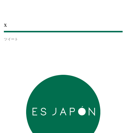
X
ツイート