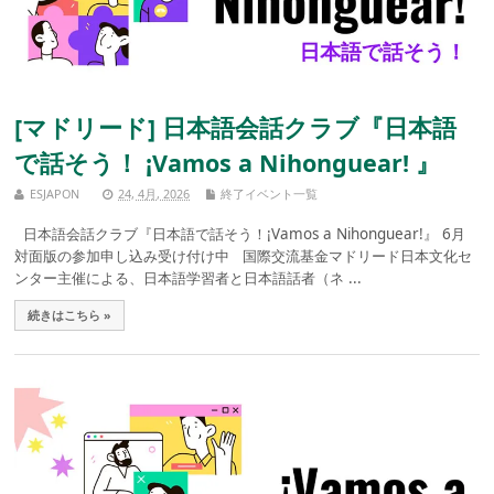
[マドリード] 日本語会話クラブ『日本語
で話そう！ ¡Vamos a Nihonguear! 』
ESJAPON
24, 4月, 2026
終了イベント一覧
日本語会話クラブ『日本語で話そう！¡Vamos a Nihonguear!』 6月
対面版の参加申し込み受け付け中 国際交流基金マドリード日本文化セ
ンター主催による、日本語学習者と日本語話者（ネ ...
続きはこちら »