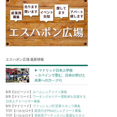
エスハポン広場 最新情報
▶︎ マドリッド日本人学校
～スペインで育む、日本の学びと
未来への力～
[PR]
8/8【セビージャ】
ルームシェアメイト募集
8/8【マドリード】
ワーキングホリデー渡航者を支援する
日本人アドバイザー募集
8/6【マドリード】
ファッションEC営業スタッフ募集
7/31【バルセロナ】
家具付きPisoのシェアメート募集
7/31【バルセロナ】
美術系アーティストに最適なスタジ