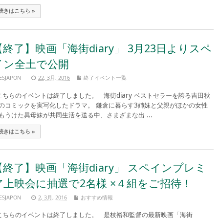
続きはこちら »
【終了】映画「海街diary」 3月23日よりスペ
イン全土で公開
ESJAPON
22, 3月, 2016
終了イベント一覧
ちらのイベントは終了しました。 海街diary ベストセラーを誇る吉田秋
のコミックを実写化したドラマ。 鎌倉に暮らす3姉妹と父親がほかの女性
もうけた異母妹が共同生活を送る中、さまざまな出 ...
続きはこちら »
【終了】映画「海街diary」 スペインプレミ
ア上映会に抽選で2名様 ×４組をご招待！
ESJAPON
2, 3月, 2016
おすすめ情報
ちらのイベントは終了しました。 是枝裕和監督の最新映画「海街