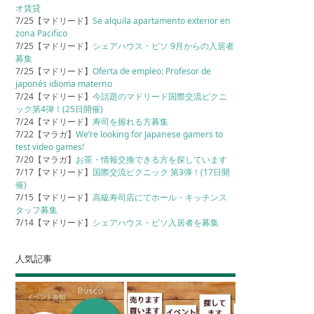
オ賃貸
7/25【マドリード】
Se alquila apartamento exterior en
zona Pacifico
7/25【マドリード】
シェアハウス・ピソ 9月からの入居者
募集
7/25【マドリード】
Oferta de empleo: Profesor de
japonés idioma materno
7/24【マドリード】
今話題のマドリード国際交流ピクニ
ック第4弾！(25日開催)
7/24【マドリード】
寿司を握れる方募集
7/22【マラガ】
We’re looking for Japanese gamers to
test video games!
7/20【マラガ】
お茶・情報交換できる方を探しています
7/17【マドリード】
国際交流ピクニック 第3弾！(17日開
催)
7/15【マドリード】
高級寿司店にてホール・キッチンス
タッフ募集
7/14【マドリード】
シェアハウス・ピソ入居者を募集
人気記事