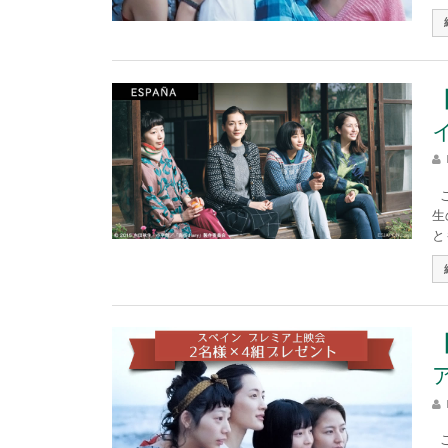
こ
生
と
こ