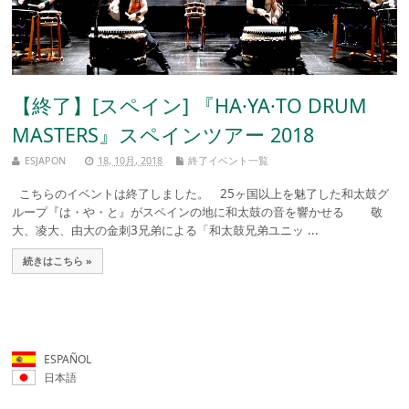
【終了】[スペイン] 『HA·YA·TO DRUM
MASTERS』スペインツアー 2018
ESJAPON
18, 10月, 2018
終了イベント一覧
こちらのイベントは終了しました。 25ヶ国以上を魅了した和太鼓グ
ループ『は・や・と』がスペインの地に和太鼓の音を響かせる 敬
大、凌大、由大の金刺3兄弟による「和太鼓兄弟ユニッ ...
続きはこちら »
ESPAÑOL
日本語