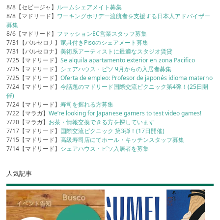
8/8【セビージャ】
ルームシェアメイト募集
8/8【マドリード】
ワーキングホリデー渡航者を支援する日本人アドバイザー
募集
8/6【マドリード】
ファッションEC営業スタッフ募集
7/31【バルセロナ】
家具付きPisoのシェアメート募集
7/31【バルセロナ】
美術系アーティストに最適なスタジオ賃貸
7/25【マドリード】
Se alquila apartamento exterior en zona Pacifico
7/25【マドリード】
シェアハウス・ピソ 9月からの入居者募集
7/25【マドリード】
Oferta de empleo: Profesor de japonés idioma materno
7/24【マドリード】
今話題のマドリード国際交流ピクニック第4弾！(25日開
催)
7/24【マドリード】
寿司を握れる方募集
7/22【マラガ】
We’re looking for Japanese gamers to test video games!
7/20【マラガ】
お茶・情報交換できる方を探しています
7/17【マドリード】
国際交流ピクニック 第3弾！(17日開催)
7/15【マドリード】
高級寿司店にてホール・キッチンスタッフ募集
7/14【マドリード】
シェアハウス・ピソ入居者を募集
人気記事