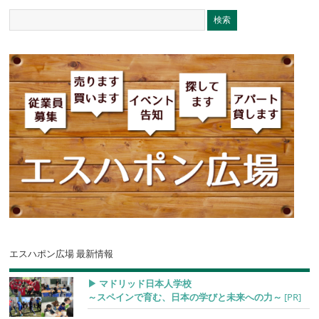
エスハポン広場 最新情報
▶︎ マドリッド日本人学校
～スペインで育む、日本の学びと未来への力～
[PR]