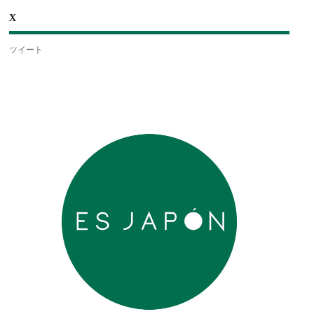
X
ツイート