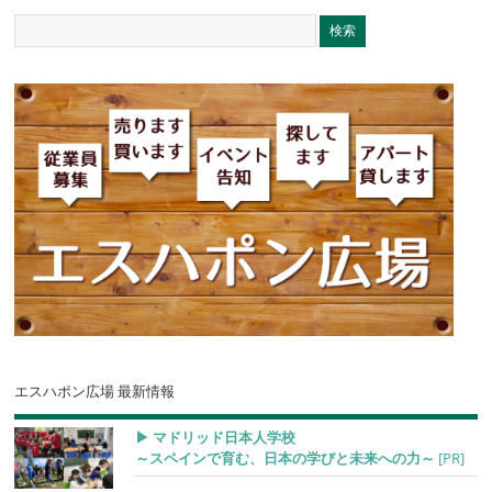
エスハポン広場 最新情報
▶︎ マドリッド日本人学校
～スペインで育む、日本の学びと未来への力～
[PR]