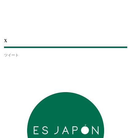
X
ツイート