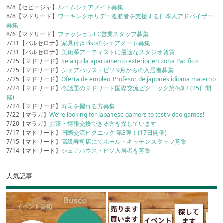
8/8【セビージャ】
ルームシェアメイト募集
8/8【マドリード】
ワーキングホリデー渡航者を支援する日本人アドバイザー
募集
8/6【マドリード】
ファッションEC営業スタッフ募集
7/31【バルセロナ】
家具付きPisoのシェアメート募集
7/31【バルセロナ】
美術系アーティストに最適なスタジオ賃貸
7/25【マドリード】
Se alquila apartamento exterior en zona Pacifico
7/25【マドリード】
シェアハウス・ピソ 9月からの入居者募集
7/25【マドリード】
Oferta de empleo: Profesor de japonés idioma materno
7/24【マドリード】
今話題のマドリード国際交流ピクニック第4弾！(25日開
催)
7/24【マドリード】
寿司を握れる方募集
7/22【マラガ】
We’re looking for Japanese gamers to test video games!
7/20【マラガ】
お茶・情報交換できる方を探しています
7/17【マドリード】
国際交流ピクニック 第3弾！(17日開催)
7/15【マドリード】
高級寿司店にてホール・キッチンスタッフ募集
7/14【マドリード】
シェアハウス・ピソ入居者を募集
人気記事