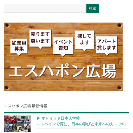
エスハポン広場 最新情報
▶︎ マドリッド日本人学校
～スペインで育む、日本の学びと未来への力～
[PR]