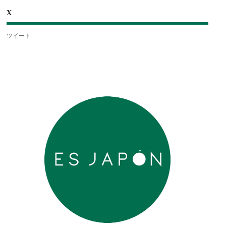
X
ツイート