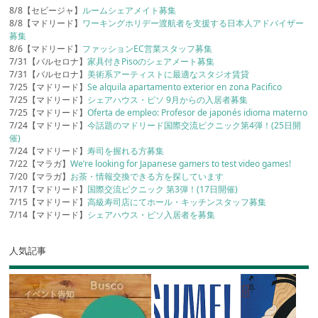
8/8【セビージャ】
ルームシェアメイト募集
8/8【マドリード】
ワーキングホリデー渡航者を支援する日本人アドバイザー
募集
8/6【マドリード】
ファッションEC営業スタッフ募集
7/31【バルセロナ】
家具付きPisoのシェアメート募集
7/31【バルセロナ】
美術系アーティストに最適なスタジオ賃貸
7/25【マドリード】
Se alquila apartamento exterior en zona Pacifico
7/25【マドリード】
シェアハウス・ピソ 9月からの入居者募集
7/25【マドリード】
Oferta de empleo: Profesor de japonés idioma materno
7/24【マドリード】
今話題のマドリード国際交流ピクニック第4弾！(25日開
催)
7/24【マドリード】
寿司を握れる方募集
7/22【マラガ】
We’re looking for Japanese gamers to test video games!
7/20【マラガ】
お茶・情報交換できる方を探しています
7/17【マドリード】
国際交流ピクニック 第3弾！(17日開催)
7/15【マドリード】
高級寿司店にてホール・キッチンスタッフ募集
7/14【マドリード】
シェアハウス・ピソ入居者を募集
人気記事