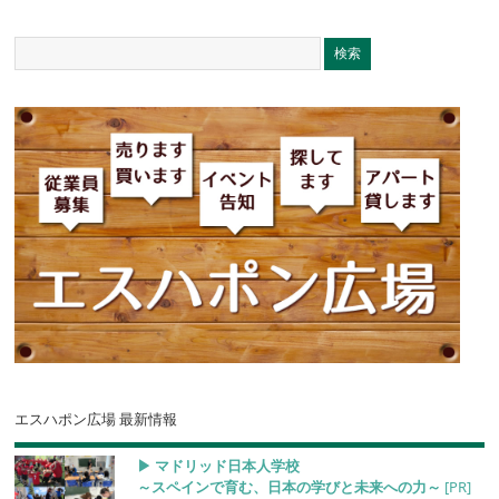
エスハポン広場 最新情報
▶︎ マドリッド日本人学校
～スペインで育む、日本の学びと未来への力～
[PR]