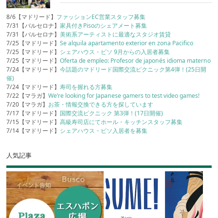
8/6【マドリード】
ファッションEC営業スタッフ募集
7/31【バルセロナ】
家具付きPisoのシェアメート募集
7/31【バルセロナ】
美術系アーティストに最適なスタジオ賃貸
7/25【マドリード】
Se alquila apartamento exterior en zona Pacifico
7/25【マドリード】
シェアハウス・ピソ 9月からの入居者募集
7/25【マドリード】
Oferta de empleo: Profesor de japonés idioma materno
7/24【マドリード】
今話題のマドリード国際交流ピクニック第4弾！(25日開
催)
7/24【マドリード】
寿司を握れる方募集
7/22【マラガ】
We’re looking for Japanese gamers to test video games!
7/20【マラガ】
お茶・情報交換できる方を探しています
7/17【マドリード】
国際交流ピクニック 第3弾！(17日開催)
7/15【マドリード】
高級寿司店にてホール・キッチンスタッフ募集
7/14【マドリード】
シェアハウス・ピソ入居者を募集
人気記事