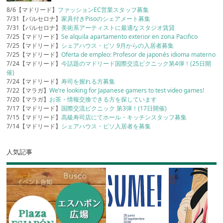
8/6【マドリード】
ファッションEC営業スタッフ募集
7/31【バルセロナ】
家具付きPisoのシェアメート募集
7/31【バルセロナ】
美術系アーティストに最適なスタジオ賃貸
7/25【マドリード】
Se alquila apartamento exterior en zona Pacifico
7/25【マドリード】
シェアハウス・ピソ 9月からの入居者募集
7/25【マドリード】
Oferta de empleo: Profesor de japonés idioma materno
7/24【マドリード】
今話題のマドリード国際交流ピクニック第4弾！(25日開
催)
7/24【マドリード】
寿司を握れる方募集
7/22【マラガ】
We’re looking for Japanese gamers to test video games!
7/20【マラガ】
お茶・情報交換できる方を探しています
7/17【マドリード】
国際交流ピクニック 第3弾！(17日開催)
7/15【マドリード】
高級寿司店にてホール・キッチンスタッフ募集
7/14【マドリード】
シェアハウス・ピソ入居者を募集
人気記事