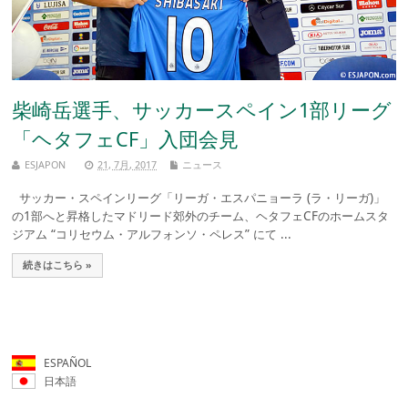
柴崎岳選手、サッカースペイン1部リーグ
「ヘタフェCF」入団会見
ESJAPON
21, 7月, 2017
ニュース
サッカー・スペインリーグ「リーガ・エスパニョーラ (ラ・リーガ)」
の1部へと昇格したマドリード郊外のチーム、ヘタフェCFのホームスタ
ジアム “コリセウム・アルフォンソ・ペレス” にて ...
続きはこちら »
ESPAÑOL
日本語