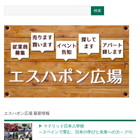
エスハポン広場 最新情報
▶︎ マドリッド日本人学校
～スペインで育む、日本の学びと未来への力～
[PR]