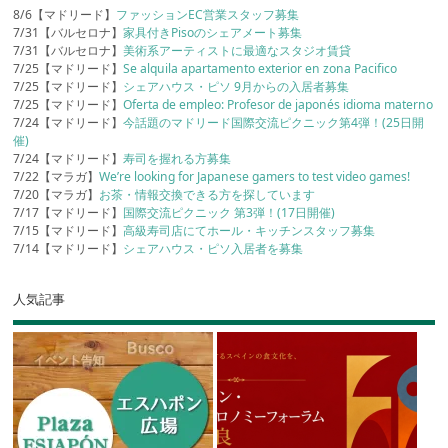
8/6【マドリード】
ファッションEC営業スタッフ募集
7/31【バルセロナ】
家具付きPisoのシェアメート募集
7/31【バルセロナ】
美術系アーティストに最適なスタジオ賃貸
7/25【マドリード】
Se alquila apartamento exterior en zona Pacifico
7/25【マドリード】
シェアハウス・ピソ 9月からの入居者募集
7/25【マドリード】
Oferta de empleo: Profesor de japonés idioma materno
7/24【マドリード】
今話題のマドリード国際交流ピクニック第4弾！(25日開
催)
7/24【マドリード】
寿司を握れる方募集
7/22【マラガ】
We’re looking for Japanese gamers to test video games!
7/20【マラガ】
お茶・情報交換できる方を探しています
7/17【マドリード】
国際交流ピクニック 第3弾！(17日開催)
7/15【マドリード】
高級寿司店にてホール・キッチンスタッフ募集
7/14【マドリード】
シェアハウス・ピソ入居者を募集
人気記事