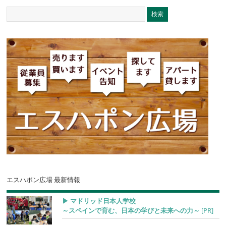
エスハポン広場 最新情報
▶︎ マドリッド日本人学校
～スペインで育む、日本の学びと未来への力～
[PR]