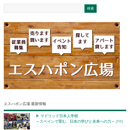
エスハポン広場 最新情報
▶︎ マドリッド日本人学校
～スペインで育む、日本の学びと未来への力～
[PR]