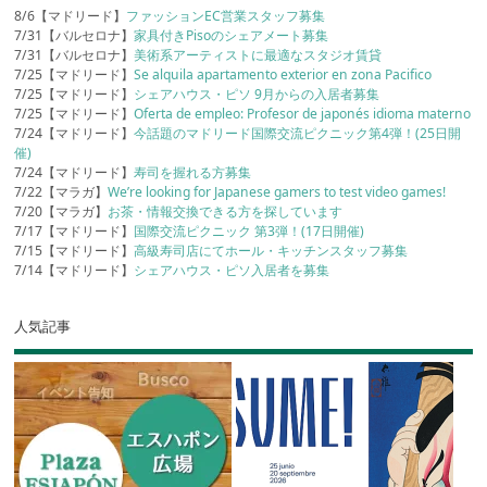
8/6【マドリード】
ファッションEC営業スタッフ募集
7/31【バルセロナ】
家具付きPisoのシェアメート募集
7/31【バルセロナ】
美術系アーティストに最適なスタジオ賃貸
7/25【マドリード】
Se alquila apartamento exterior en zona Pacifico
7/25【マドリード】
シェアハウス・ピソ 9月からの入居者募集
7/25【マドリード】
Oferta de empleo: Profesor de japonés idioma materno
7/24【マドリード】
今話題のマドリード国際交流ピクニック第4弾！(25日開
催)
7/24【マドリード】
寿司を握れる方募集
7/22【マラガ】
We’re looking for Japanese gamers to test video games!
7/20【マラガ】
お茶・情報交換できる方を探しています
7/17【マドリード】
国際交流ピクニック 第3弾！(17日開催)
7/15【マドリード】
高級寿司店にてホール・キッチンスタッフ募集
7/14【マドリード】
シェアハウス・ピソ入居者を募集
人気記事