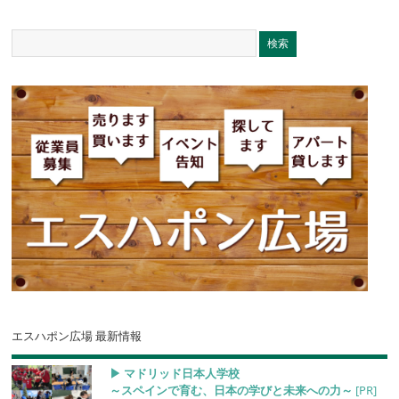
エスハポン広場 最新情報
▶︎ マドリッド日本人学校
～スペインで育む、日本の学びと未来への力～
[PR]