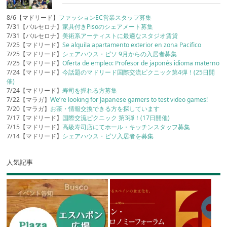
8/6【マドリード】
ファッションEC営業スタッフ募集
7/31【バルセロナ】
家具付きPisoのシェアメート募集
7/31【バルセロナ】
美術系アーティストに最適なスタジオ賃貸
7/25【マドリード】
Se alquila apartamento exterior en zona Pacifico
7/25【マドリード】
シェアハウス・ピソ 9月からの入居者募集
7/25【マドリード】
Oferta de empleo: Profesor de japonés idioma materno
7/24【マドリード】
今話題のマドリード国際交流ピクニック第4弾！(25日開
催)
7/24【マドリード】
寿司を握れる方募集
7/22【マラガ】
We’re looking for Japanese gamers to test video games!
7/20【マラガ】
お茶・情報交換できる方を探しています
7/17【マドリード】
国際交流ピクニック 第3弾！(17日開催)
7/15【マドリード】
高級寿司店にてホール・キッチンスタッフ募集
7/14【マドリード】
シェアハウス・ピソ入居者を募集
人気記事