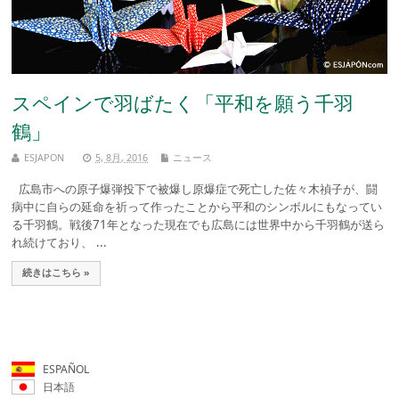
スペインで羽ばたく「平和を願う千羽
鶴」
ESJAPON
5, 8月, 2016
ニュース
広島市への原子爆弾投下で被爆し原爆症で死亡した佐々木禎子が、闘
病中に自らの延命を祈って作ったことから平和のシンボルにもなってい
る千羽鶴。戦後71年となった現在でも広島には世界中から千羽鶴が送ら
れ続けており、 ...
続きはこちら »
ESPAÑOL
日本語