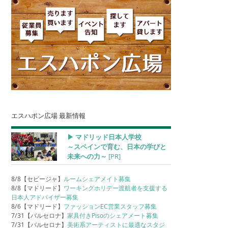
エスハポン広場 最新情報
▶︎ マドリッド日本人学校
～スペインで育む、日本の学びと
未来への力～
[PR]
8/8【セビージャ】
ルームシェアメイト募集
8/8【マドリード】
ワーキングホリデー渡航者を支援する
日本人アドバイザー募集
8/6【マドリード】
ファッションEC営業スタッフ募集
7/31【バルセロナ】
家具付きPisoのシェアメート募集
7/31【バルセロナ】
美術系アーティストに最適なスタジ