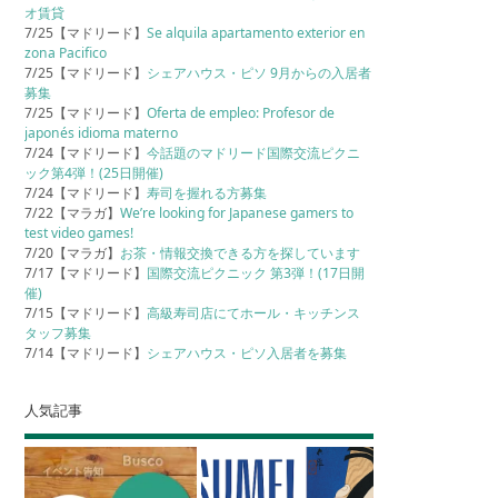
オ賃貸
7/25【マドリード】
Se alquila apartamento exterior en
zona Pacifico
7/25【マドリード】
シェアハウス・ピソ 9月からの入居者
募集
7/25【マドリード】
Oferta de empleo: Profesor de
japonés idioma materno
7/24【マドリード】
今話題のマドリード国際交流ピクニ
ック第4弾！(25日開催)
7/24【マドリード】
寿司を握れる方募集
7/22【マラガ】
We’re looking for Japanese gamers to
test video games!
7/20【マラガ】
お茶・情報交換できる方を探しています
7/17【マドリード】
国際交流ピクニック 第3弾！(17日開
催)
7/15【マドリード】
高級寿司店にてホール・キッチンス
タッフ募集
7/14【マドリード】
シェアハウス・ピソ入居者を募集
人気記事