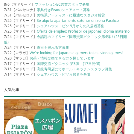
8/6【マドリード】
ファッションEC営業スタッフ募集
7/31【バルセロナ】
家具付きPisoのシェアメート募集
7/31【バルセロナ】
美術系アーティストに最適なスタジオ賃貸
7/25【マドリード】
Se alquila apartamento exterior en zona Pacifico
7/25【マドリード】
シェアハウス・ピソ 9月からの入居者募集
7/25【マドリード】
Oferta de empleo: Profesor de japonés idioma materno
7/24【マドリード】
今話題のマドリード国際交流ピクニック第4弾！(25日開
催)
7/24【マドリード】
寿司を握れる方募集
7/22【マラガ】
We’re looking for Japanese gamers to test video games!
7/20【マラガ】
お茶・情報交換できる方を探しています
7/17【マドリード】
国際交流ピクニック 第3弾！(17日開催)
7/15【マドリード】
高級寿司店にてホール・キッチンスタッフ募集
7/14【マドリード】
シェアハウス・ピソ入居者を募集
人気記事