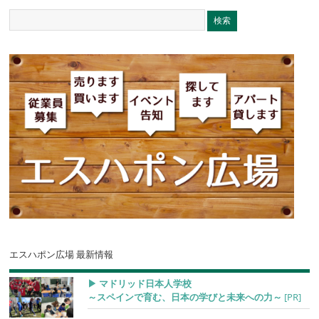
エスハポン広場 最新情報
▶︎ マドリッド日本人学校
～スペインで育む、日本の学びと未来への力～
[PR]