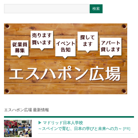
エスハポン広場 最新情報
▶︎ マドリッド日本人学校
～スペインで育む、日本の学びと未来への力～
[PR]