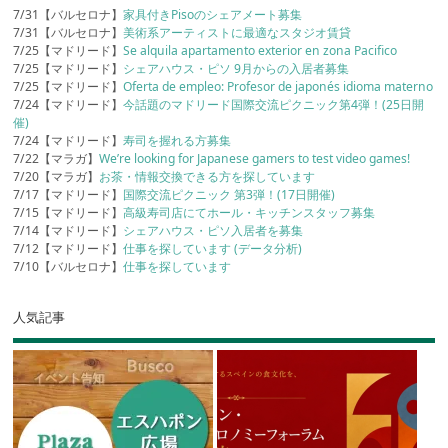
7/31【バルセロナ】
家具付きPisoのシェアメート募集
7/31【バルセロナ】
美術系アーティストに最適なスタジオ賃貸
7/25【マドリード】
Se alquila apartamento exterior en zona Pacifico
7/25【マドリード】
シェアハウス・ピソ 9月からの入居者募集
7/25【マドリード】
Oferta de empleo: Profesor de japonés idioma materno
7/24【マドリード】
今話題のマドリード国際交流ピクニック第4弾！(25日開
催)
7/24【マドリード】
寿司を握れる方募集
7/22【マラガ】
We’re looking for Japanese gamers to test video games!
7/20【マラガ】
お茶・情報交換できる方を探しています
7/17【マドリード】
国際交流ピクニック 第3弾！(17日開催)
7/15【マドリード】
高級寿司店にてホール・キッチンスタッフ募集
7/14【マドリード】
シェアハウス・ピソ入居者を募集
7/12【マドリード】
仕事を探しています (データ分析)
7/10【バルセロナ】
仕事を探しています
人気記事