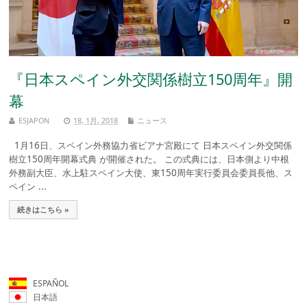
『日本スペイン外交関係樹立150周年』開
幕
ESJAPON
18, 1月, 2018
ニュース
1月16日、スペイン外務協力省ビアナ宮殿にて 日本スペイン外交関係
樹立150周年開幕式典 が開催された。 この式典には、日本側より中根
外務副大臣、水上駐スペイン大使、東150周年実行委員会委員長他、ス
ペイン ...
続きはこちら »
ESPAÑOL
日本語