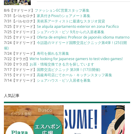
8/6【マドリード】
ファッションEC営業スタッフ募集
7/31【バルセロナ】
家具付きPisoのシェアメート募集
7/31【バルセロナ】
美術系アーティストに最適なスタジオ賃貸
7/25【マドリード】
Se alquila apartamento exterior en zona Pacifico
7/25【マドリード】
シェアハウス・ピソ 9月からの入居者募集
7/25【マドリード】
Oferta de empleo: Profesor de japonés idioma materno
7/24【マドリード】
今話題のマドリード国際交流ピクニック第4弾！(25日開
催)
7/24【マドリード】
寿司を握れる方募集
7/22【マラガ】
We’re looking for Japanese gamers to test video games!
7/20【マラガ】
お茶・情報交換できる方を探しています
7/17【マドリード】
国際交流ピクニック 第3弾！(17日開催)
7/15【マドリード】
高級寿司店にてホール・キッチンスタッフ募集
7/14【マドリード】
シェアハウス・ピソ入居者を募集
人気記事