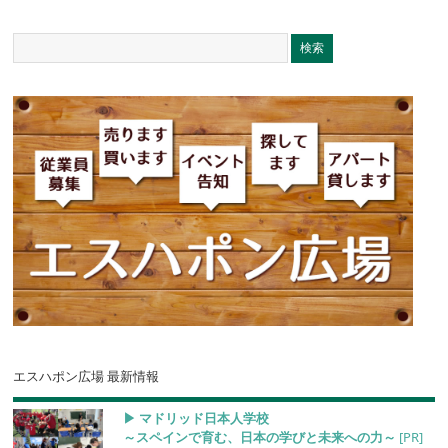
エスハポン広場 最新情報
▶︎ マドリッド日本人学校
～スペインで育む、日本の学びと未来への力～
[PR]