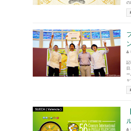
の
記
日
ー
ャ