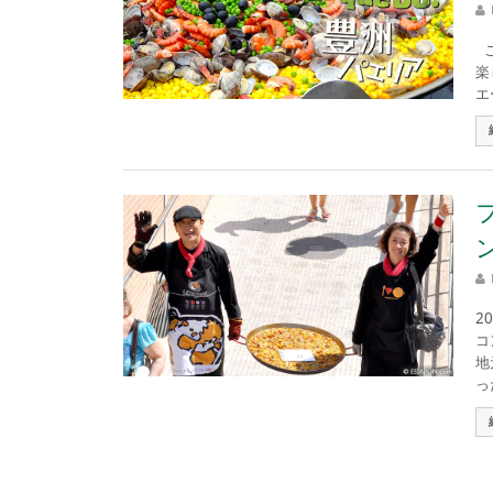
こ
楽
エ
2
コ
地
った