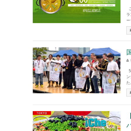
こ
ラ
ー
5
ン
た