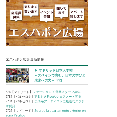
エスハポン広場 最新情報
▶︎ マドリッド日本人学校
～スペインで育む、日本の学びと
未来への力～
[PR]
8/6【マドリード】
ファッションEC営業スタッフ募集
7/31【バルセロナ】
家具付きPisoのシェアメート募集
7/31【バルセロナ】
美術系アーティストに最適なスタジ
オ賃貸
7/25【マドリード】
Se alquila apartamento exterior en
zona Pacifico