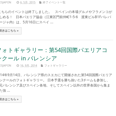
ESJAPON
6, 5月, 2015
終了イベント一覧
ちらのイベントは終了しました。 スペインの本場グルメやフラメンコが
しめる！ 日本パエリア協会（江東区門前仲町1-5-6 渡東ビルB1Fバレパ
ージャ内）は、5月16日にスペイ ...
続きはこちら »
フォトギャラリー：第54回国際パエリアコ
ンクール in バレンシア
ESJAPON
16, 9月, 2014
フォトギャラリー
014年9月14日、バレンシア県のスエカにて開催された第54回国際パエリア
ンクールのフォトギャラリー。 日本予選を勝ち抜いた3チームも参加し、
元バレンシア及びスペイン各地、そしてスペイン以外の世界各国から集ま
強 ...
続きはこちら »