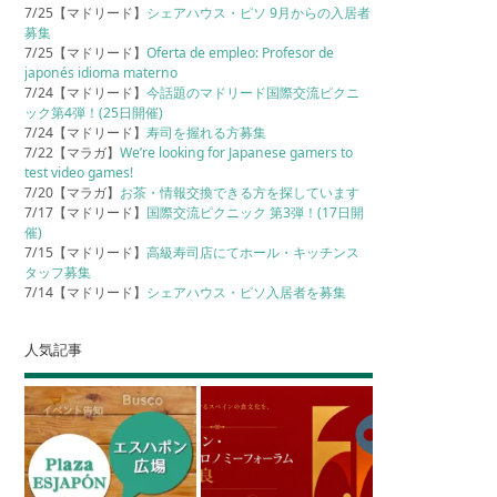
7/25【マドリード】
シェアハウス・ピソ 9月からの入居者
募集
7/25【マドリード】
Oferta de empleo: Profesor de
japonés idioma materno
7/24【マドリード】
今話題のマドリード国際交流ピクニ
ック第4弾！(25日開催)
7/24【マドリード】
寿司を握れる方募集
7/22【マラガ】
We’re looking for Japanese gamers to
test video games!
7/20【マラガ】
お茶・情報交換できる方を探しています
7/17【マドリード】
国際交流ピクニック 第3弾！(17日開
催)
7/15【マドリード】
高級寿司店にてホール・キッチンス
タッフ募集
7/14【マドリード】
シェアハウス・ピソ入居者を募集
人気記事