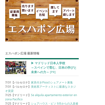
エスハポン広場 最新情報
▶︎ マドリッド日本人学校
～スペインで育む、日本の学びと
未来への力～
[PR]
7/31【バルセロナ】
家具付きPisoのシェアメート募集
7/31【バルセロナ】
美術系アーティストに最適なスタジ
オ賃貸
7/25【マドリード】
Se alquila apartamento exterior en
zona Pacifico
7/25【マドリード】
シェアハウス・ピソ 9月からの入居者