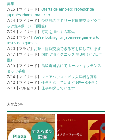
募集
7/25【マドリード】
Oferta de empleo: Profesor de
japonés idioma materno
7/24【マドリード】
今話題のマドリード国際交流ピクニ
ック第4弾！(25日開催)
7/24【マドリード】
寿司を握れる方募集
7/22【マラガ】
We’re looking for Japanese gamers to
test video games!
7/20【マラガ】
お茶・情報交換できる方を探しています
7/17【マドリード】
国際交流ピクニック 第3弾！(17日開
催)
7/15【マドリード】
高級寿司店にてホール・キッチンス
タッフ募集
7/14【マドリード】
シェアハウス・ピソ入居者を募集
7/12【マドリード】
仕事を探しています (データ分析)
7/10【バルセロナ】
仕事を探しています
人気記事