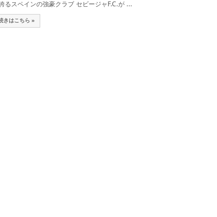
誇るスペインの強豪クラブ セビージャF.C.が ...
続きはこちら »