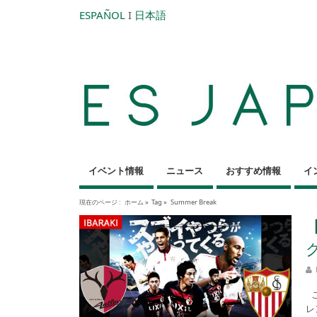
ESPAÑOL
I
日本語
イベント情報
ニュース
おすすめ情報
イ
現在のページ :
ホーム
»
Tag »
Summer Break
こ
レ