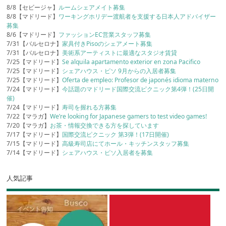
8/8【セビージャ】
ルームシェアメイト募集
8/8【マドリード】
ワーキングホリデー渡航者を支援する日本人アドバイザー
募集
8/6【マドリード】
ファッションEC営業スタッフ募集
7/31【バルセロナ】
家具付きPisoのシェアメート募集
7/31【バルセロナ】
美術系アーティストに最適なスタジオ賃貸
7/25【マドリード】
Se alquila apartamento exterior en zona Pacifico
7/25【マドリード】
シェアハウス・ピソ 9月からの入居者募集
7/25【マドリード】
Oferta de empleo: Profesor de japonés idioma materno
7/24【マドリード】
今話題のマドリード国際交流ピクニック第4弾！(25日開
催)
7/24【マドリード】
寿司を握れる方募集
7/22【マラガ】
We’re looking for Japanese gamers to test video games!
7/20【マラガ】
お茶・情報交換できる方を探しています
7/17【マドリード】
国際交流ピクニック 第3弾！(17日開催)
7/15【マドリード】
高級寿司店にてホール・キッチンスタッフ募集
7/14【マドリード】
シェアハウス・ピソ入居者を募集
人気記事