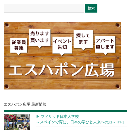
エスハポン広場 最新情報
▶︎ マドリッド日本人学校
～スペインで育む、日本の学びと未来への力～
[PR]