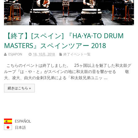
【終了】[スペイン] 『HA·YA·TO DRUM
MASTERS』スペインツアー 2018
ESJAPON
18, 10月, 2018
終了イベント一覧
こちらのイベントは終了しました。 25ヶ国以上を魅了した和太鼓グ
ループ『は・や・と』がスペインの地に和太鼓の音を響かせる 敬
大、凌大、由大の金刺3兄弟による「和太鼓兄弟ユニッ ...
続きはこちら »
ESPAÑOL
日本語