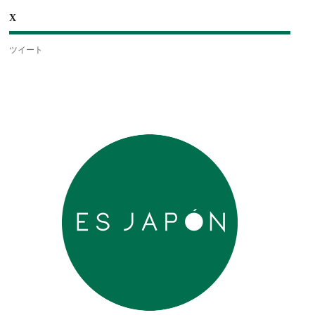
X
ツイート