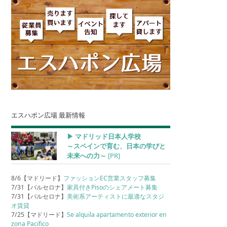
エスハポン広場 最新情報
▶︎ マドリッド日本人学校
～スペインで育む、日本の学びと
未来への力～
[PR]
8/6【マドリード】
ファッションEC営業スタッフ募集
7/31【バルセロナ】
家具付きPisoのシェアメート募集
7/31【バルセロナ】
美術系アーティストに最適なスタジ
オ賃貸
7/25【マドリード】
Se alquila apartamento exterior en
zona Pacifico