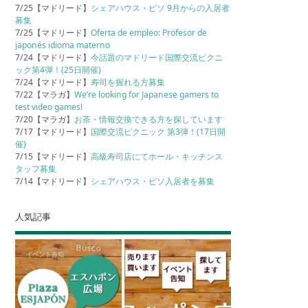
7/25【マドリード】
シェアハウス・ピソ 9月からの入居者
募集
7/25【マドリード】
Oferta de empleo: Profesor de
japonés idioma materno
7/24【マドリード】
今話題のマドリード国際交流ピクニ
ック第4弾！(25日開催)
7/24【マドリード】
寿司を握れる方募集
7/22【マラガ】
We’re looking for Japanese gamers to
test video games!
7/20【マラガ】
お茶・情報交換できる方を探しています
7/17【マドリード】
国際交流ピクニック 第3弾！(17日開
催)
7/15【マドリード】
高級寿司店にてホール・キッチンス
タッフ募集
7/14【マドリード】
シェアハウス・ピソ入居者を募集
人気記事