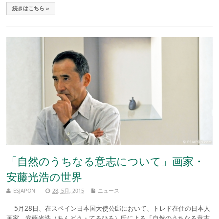
続きはこちら »
「自然のうちなる意志について」画家・
安藤光浩の世界
ESJAPON
28, 5月, 2015
ニュース
5月28日、在スペイン日本国大使公邸において、トレド在住の日本人
画家、安藤光浩（あんどう・てるひろ）氏による「自然のうちなる意志