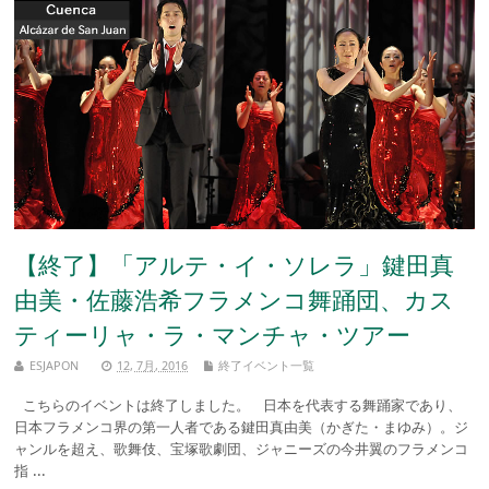
【終了】「アルテ・イ・ソレラ」鍵田真
由美・佐藤浩希フラメンコ舞踊団、カス
ティーリャ・ラ・マンチャ・ツアー
ESJAPON
12, 7月, 2016
終了イベント一覧
こちらのイベントは終了しました。 日本を代表する舞踊家であり、
日本フラメンコ界の第一人者である鍵田真由美（かぎた・まゆみ）。ジ
ャンルを超え、歌舞伎、宝塚歌劇団、ジャニーズの今井翼のフラメンコ
指 ...