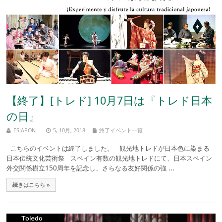
【終了】[トレド] 10月7日は『トレド日本
の日』
ESJAPON
5, 10月, 2018
終了イベント一覧
こちらのイベントは終了しました。 観光地トレドが日本色に染まる
日本伝統文化芸術祭 スペイン有数の観光地トレドにて、日本スペイン
外交関係樹立150周年を記念し、さらなる友好関係の強 ...
続きはこちら »