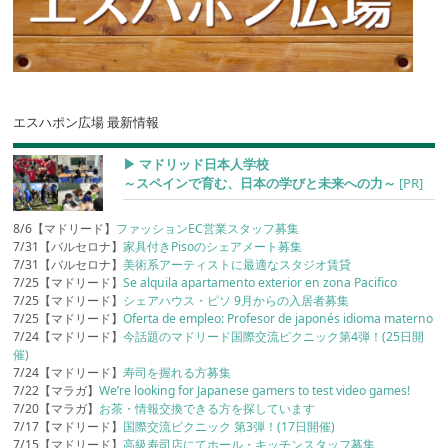
エスハポン広場 最新情報
▶︎ マドリッド日本人学校
～スペインで育む、日本の学びと未来への力～
[PR]
8/6【マドリード】
ファッションEC営業スタッフ募集
7/31【バルセロナ】
家具付きPisoのシェアメート募集
7/31【バルセロナ】
美術系アーティストに最適なスタジオ賃貸
7/25【マドリード】
Se alquila apartamento exterior en zona Pacifico
7/25【マドリード】
シェアハウス・ピソ 9月からの入居者募集
7/25【マドリード】
Oferta de empleo: Profesor de japonés idioma materno
7/24【マドリード】
今話題のマドリード国際交流ピクニック第4弾！(25日開
催)
7/24【マドリード】
寿司を握れる方募集
7/22【マラガ】
We’re looking for Japanese gamers to test video games!
7/20【マラガ】
お茶・情報交換できる方を探しています
7/17【マドリード】
国際交流ピクニック 第3弾！(17日開催)
7/15【マドリード】
高級寿司店にてホール・キッチンスタッフ募集