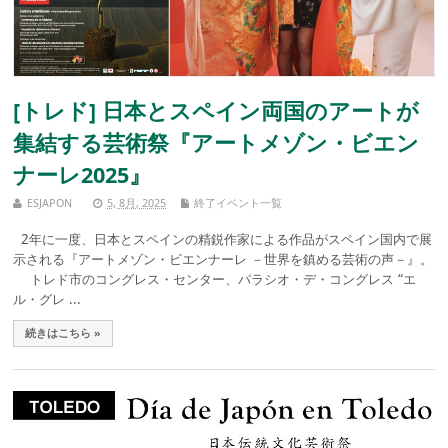
[トレド] 日本とスペイン両国のアートが
集結する芸術祭『アートメゾン・ビエン
ナーレ2025』
ESJAPON
5, 8月, 2025
終了イベント一覧
2年に一度、日本とスペインの精鋭作家による作品がスペイン国内で展
示される『アートメゾン・ビエンナーレ －世界を鎮める芸術の声－』。
トレド市のコングレス・センター、パラシオ・デ・コングレス “エ
ル・グレ ...
続きはこちら »