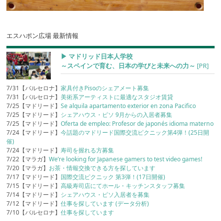
エスハポン広場 最新情報
▶︎ マドリッド日本人学校
～スペインで育む、日本の学びと未来への力～
[PR]
7/31【バルセロナ】
家具付きPisoのシェアメート募集
7/31【バルセロナ】
美術系アーティストに最適なスタジオ賃貸
7/25【マドリード】
Se alquila apartamento exterior en zona Pacifico
7/25【マドリード】
シェアハウス・ピソ 9月からの入居者募集
7/25【マドリード】
Oferta de empleo: Profesor de japonés idioma materno
7/24【マドリード】
今話題のマドリード国際交流ピクニック第4弾！(25日開
催)
7/24【マドリード】
寿司を握れる方募集
7/22【マラガ】
We’re looking for Japanese gamers to test video games!
7/20【マラガ】
お茶・情報交換できる方を探しています
7/17【マドリード】
国際交流ピクニック 第3弾！(17日開催)
7/15【マドリード】
高級寿司店にてホール・キッチンスタッフ募集
7/14【マドリード】
シェアハウス・ピソ入居者を募集
7/12【マドリード】
仕事を探しています (データ分析)
7/10【バルセロナ】
仕事を探しています