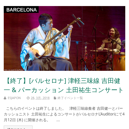
【終了】[バルセロナ] 津軽三味線 吉田健
一 & パーカッション 土田祐生コンサート
ESJAPON
28, 3月, 2018
終了イベント一覧
こちらのイベントは終了しました。 津軽三味線奏者 吉田健一とパー
カッショニスト 土田祐生によるコンサートがバルセロナL’Auditoriにて4
月12日 (木) に開催される。 ...