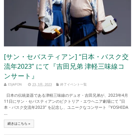
[サン・セバスティアン] “日本・バスク交
流年2023” にて『吉田兄弟 津軽三味線コ
ンサート』
ESJAPON
23, 3月, 2023
終了イベント一覧
日本の伝統楽器である津軽三味線のデュオ・吉田兄弟が、2023年4月
11日にサン・セバスティアンのビクトリア・エウヘニア劇場にて ”日
本・バスク交流年2023” を記念し、ユニークなコンサート『YOSHIDA
...
続きはこちら »