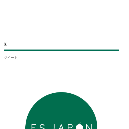
X
ツイート